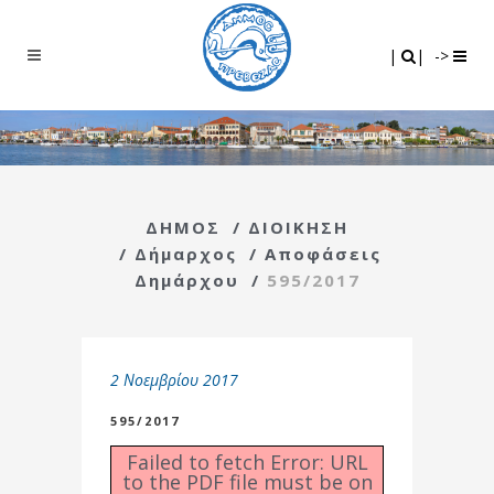
Search
|
|
|
|
->
ΔΗΜΟΣ
/
ΔΙΟΙΚΗΣΗ
/
Δήμαρχος
/
Αποφάσεις
Δημάρχου
/
595/2017
2 Νοεμβρίου 2017
595/2017
Failed to fetch Error: URL
to the PDF file must be on