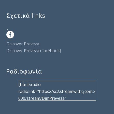
Σχετικά links
.
Discover Preveza
Discover Preveza (Facebook)
Ραδιοφωνία
[html5radio
radiolink="https://sc2.streamwithq.com:2
000/stream/DimPreveza"
radiotype="shoutcast2" bcolor="40566d"
frameborder="0" image="/wp-