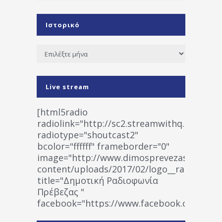
Ιστορικό
Ιστορικό
Live stream
[html5radio
radiolink="http://sc2.streamwithq.com:802
radiotype="shoutcast2"
bcolor="ffffff" frameborder="0"
image="http://www.dimosprevezas.gr/wp-
content/uploads/2017/02/logo__radiofonias
title="Δημοτική Ραδιοφωνία
Πρέβεζας "
facebook="https://www.facebook.co
%CE%A1%CE%B1%CE%B4%CE%B9%CE%BF%