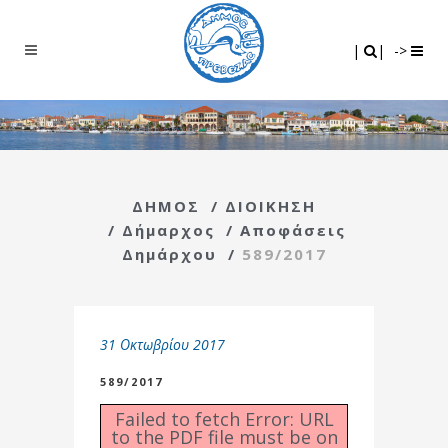
Search
|
|
|
|
->
ΔΗΜΟΣ
/
ΔΙΟΙΚΗΣΗ
/
Δήμαρχος
/
Αποφάσεις
Δημάρχου
/
589/2017
31 Οκτωβρίου 2017
589/2017
Failed to fetch Error: URL
to the PDF file must be on