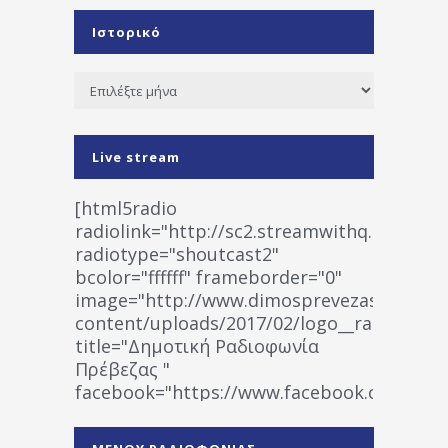
Ιστορικό
Ιστορικό
Live stream
[html5radio
radiolink="http://sc2.streamwithq.com:802
radiotype="shoutcast2"
bcolor="ffffff" frameborder="0"
image="http://www.dimosprevezas.gr/wp-
content/uploads/2017/02/logo__radiofonias
title="Δημοτική Ραδιοφωνία
Πρέβεζας "
facebook="https://www.facebook.co
%CE%A1%CE%B1%CE%B4%CE%B9%CE%BF%
%CE%A0%CF%81%CE%AD%CE%B2%CE%B5%