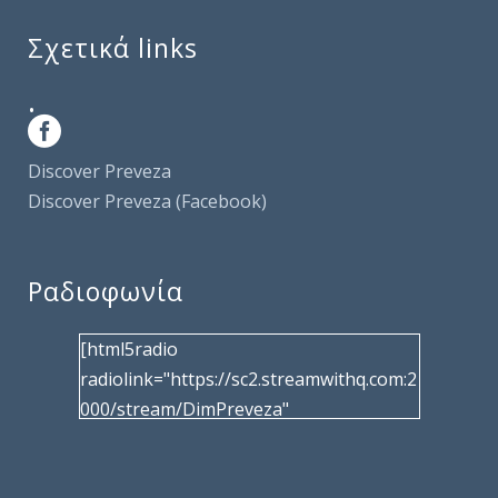
Σχετικά links
.
Discover Preveza
Discover Preveza (Facebook)
Ραδιοφωνία
[html5radio
radiolink="https://sc2.streamwithq.com:2
000/stream/DimPreveza"
radiotype="shoutcast2" bcolor="40566d"
frameborder="0" image="/wp-