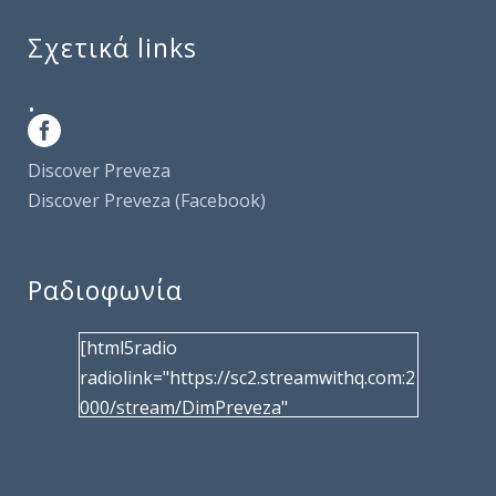
Σχετικά links
.
Discover Preveza
Discover Preveza (Facebook)
Ραδιοφωνία
[html5radio
radiolink="https://sc2.streamwithq.com:2
000/stream/DimPreveza"
radiotype="shoutcast2" bcolor="40566d"
frameborder="0" image="/wp-