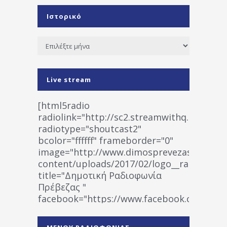
Ιστορικό
Ιστορικό
Live stream
[html5radio
radiolink="http://sc2.streamwithq.com:802
radiotype="shoutcast2"
bcolor="ffffff" frameborder="0"
image="http://www.dimosprevezas.gr/wp-
content/uploads/2017/02/logo__radiofonias
title="Δημοτική Ραδιοφωνία
Πρέβεζας "
facebook="https://www.facebook.co
%CE%A1%CE%B1%CE%B4%CE%B9%CE%BF%
%CE%A0%CF%81%CE%AD%CE%B2%CE%B5%