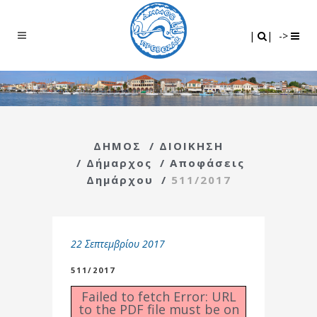
Search
|
|
|
|
->
ΔΗΜΟΣ
/
ΔΙΟΙΚΗΣΗ
/
Δήμαρχος
/
Αποφάσεις
Δημάρχου
/
511/2017
22 Σεπτεμβρίου 2017
511/2017
Failed to fetch Error: URL
to the PDF file must be on