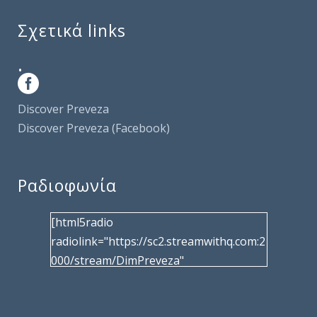
Σχετικά links
.
Discover Preveza
Discover Preveza (Facebook)
Ραδιοφωνία
[html5radio
radiolink="https://sc2.streamwithq.com:2
000/stream/DimPreveza"
radiotype="shoutcast2" bcolor="40566d"
frameborder="0" image="/wp-