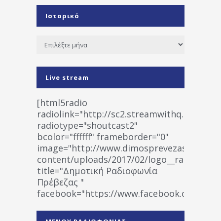
Ιστορικό
Ιστορικό
Live stream
[html5radio
radiolink="http://sc2.streamwithq.com:802
radiotype="shoutcast2"
bcolor="ffffff" frameborder="0"
image="http://www.dimosprevezas.gr/wp-
content/uploads/2017/02/logo__radiofonias
title="Δημοτική Ραδιοφωνία
Πρέβεζας "
facebook="https://www.facebook.co
%CE%A1%CE%B1%CE%B4%CE%B9%CE%BF%
%CE%A0%CF%81%CE%AD%CE%B2%CE%B5%