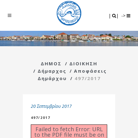
Search
|
|
|
|
->
ΔΗΜΟΣ
/
ΔΙΟΙΚΗΣΗ
/
Δήμαρχος
/
Αποφάσεις
Δημάρχου
/
497/2017
20 Σεπτεμβρίου 2017
497/2017
Failed to fetch Error: URL
to the PDF file must be on