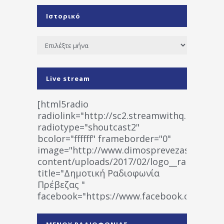
Ιστορικό
Ιστορικό
Live stream
[html5radio
radiolink="http://sc2.streamwithq.com:802
radiotype="shoutcast2"
bcolor="ffffff" frameborder="0"
image="http://www.dimosprevezas.gr/wp-
content/uploads/2017/02/logo__radiofonias
title="Δημοτική Ραδιοφωνία
Πρέβεζας "
facebook="https://www.facebook.co
%CE%A1%CE%B1%CE%B4%CE%B9%CE%BF%
%CE%A0%CF%81%CE%AD%CE%B2%CE%B5%