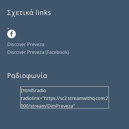
Σχετικά links
.
Discover Preveza
Discover Preveza (Facebook)
Ραδιοφωνία
[html5radio
radiolink="https://sc2.streamwithq.com:2
000/stream/DimPreveza"
radiotype="shoutcast2" bcolor="40566d"
frameborder="0" image="/wp-