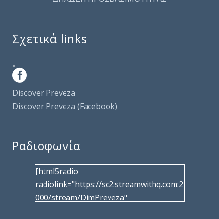
Σχετικά links
.
Discover Preveza
Discover Preveza (Facebook)
Ραδιοφωνία
[html5radio
radiolink="https://sc2.streamwithq.com:2
000/stream/DimPreveza"
radiotype="shoutcast2" bcolor="40566d"