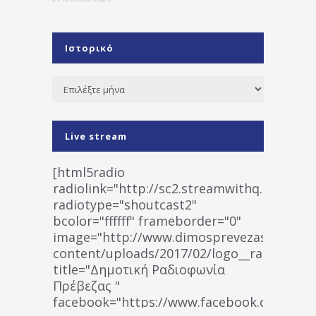
Ιστορικό
Ιστορικό
Live stream
[html5radio
radiolink="http://sc2.streamwithq.com:802
radiotype="shoutcast2"
bcolor="ffffff" frameborder="0"
image="http://www.dimosprevezas.gr/wp-
content/uploads/2017/02/logo__radiofonias
title="Δημοτική Ραδιοφωνία
Πρέβεζας "
facebook="https://www.facebook.co