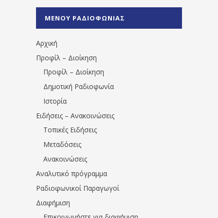
%CE%A1%CE%B1%CE%B4%CE%B9%CE%BF%
%CE%A0%CF%81%CE%AD%CE%B2%CE%B5%
ΜΕΝΟΥ ΡΑΔΙΟΦΩΝΙΑΣ
1531194763766854/" artist="" ]
Αρχική
Προφίλ – Διοίκηση
Προφίλ – Διοίκηση
Δημοτική Ραδιοφωνία
Ιστορία
Ειδήσεις – Ανακοινώσεις
Τοπικές Ειδήσεις
Μεταδόσεις
Ανακοινώσεις
Αναλυτικό πρόγραμμα
Ραδιοφωνικοί Παραγωγοί
Διαφήμιση
Επικοινωνήστε για διαφήμιση