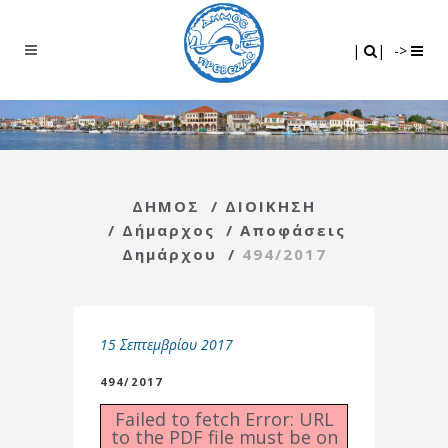
Search
|
|
|
|
->
ΔΗΜΟΣ
/
ΔΙΟΙΚΗΣΗ
/
Δήμαρχος
/
Αποφάσεις
Δημάρχου
/
494/2017
15 Σεπτεμβρίου 2017
494/2017
Failed to fetch Error: URL
to the PDF file must be on