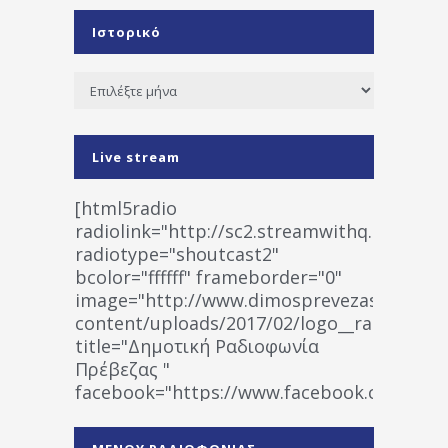
Ιστορικό
Ιστορικό
Live stream
[html5radio
radiolink="http://sc2.streamwithq.com:802
radiotype="shoutcast2"
bcolor="ffffff" frameborder="0"
image="http://www.dimosprevezas.gr/wp-
content/uploads/2017/02/logo__radiofonias
title="Δημοτική Ραδιοφωνία
Πρέβεζας "
facebook="https://www.facebook.co
%CE%A1%CE%B1%CE%B4%CE%B9%CE%BF%
%CE%A0%CF%81%CE%AD%CE%B2%CE%B5%