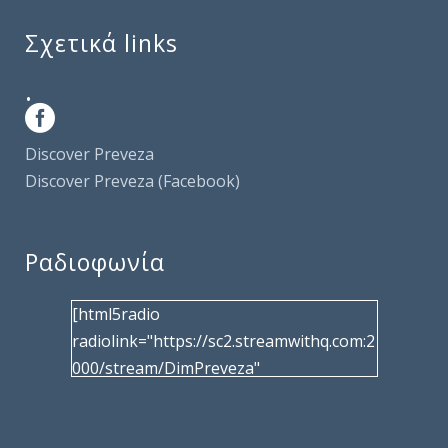
Σχετικά links
.
Discover Preveza
Discover Preveza (Facebook)
Ραδιοφωνία
[html5radio
radiolink="https://sc2.streamwithq.com:2
000/stream/DimPreveza"
radiotype="shoutcast2" bcolor="40566d"
frameborder="0" image="/wp-