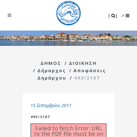
Search
|
|
|
|
->
ΔΗΜΟΣ
/
ΔΙΟΙΚΗΣΗ
/
Δήμαρχος
/
Αποφάσεις
Δημάρχου
/
493/2107
15 Σεπτεμβρίου 2017
493/2107
Failed to fetch Error: URL
to the PDF file must be on