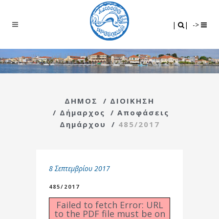
Search
|
|
|
|
->
ΔΗΜΟΣ
/
ΔΙΟΙΚΗΣΗ
/
Δήμαρχος
/
Αποφάσεις
Δημάρχου
/
485/2017
8 Σεπτεμβρίου 2017
485/2017
Failed to fetch Error: URL
to the PDF file must be on