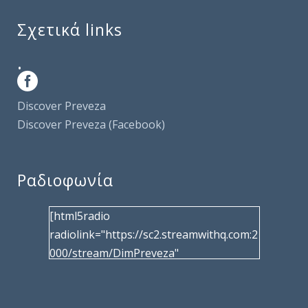
Σχετικά links
.
Discover Preveza
Discover Preveza (Facebook)
Ραδιοφωνία
[html5radio
radiolink="https://sc2.streamwithq.com:2
000/stream/DimPreveza"
radiotype="shoutcast2" bcolor="40566d"
frameborder="0" image="/wp-