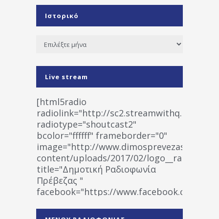
Ιστορικό
Ιστορικό
Live stream
[html5radio
radiolink="http://sc2.streamwithq.com:802
radiotype="shoutcast2"
bcolor="ffffff" frameborder="0"
image="http://www.dimosprevezas.gr/wp-
content/uploads/2017/02/logo__radiofonias
title="Δημοτική Ραδιοφωνία
Πρέβεζας "
facebook="https://www.facebook.co
%CE%A1%CE%B1%CE%B4%CE%B9%CE%BF%
%CE%A0%CF%81%CE%AD%CE%B2%CE%B5%