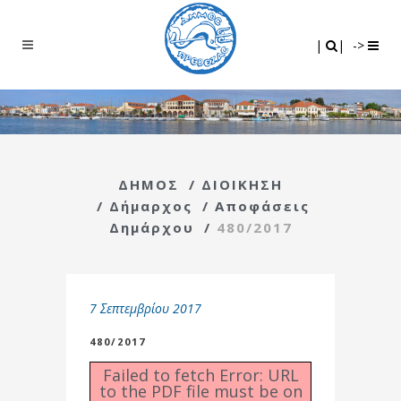
Search
|
|
|
|
->
ΔΗΜΟΣ
/
ΔΙΟΙΚΗΣΗ
/
Δήμαρχος
/
Αποφάσεις
Δημάρχου
/
480/2017
7 Σεπτεμβρίου 2017
480/2017
Failed to fetch Error: URL
to the PDF file must be on