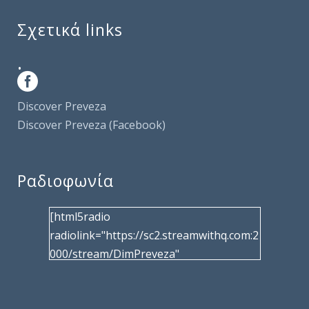
Σχετικά links
.
Discover Preveza
Discover Preveza (Facebook)
Ραδιοφωνία
[html5radio
radiolink="https://sc2.streamwithq.com:2
000/stream/DimPreveza"
radiotype="shoutcast2" bcolor="40566d"
frameborder="0" image="/wp-