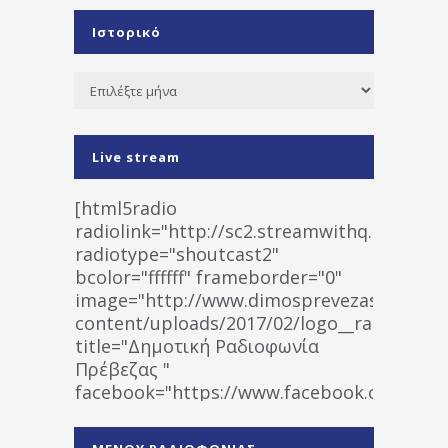
Ιστορικό
Ιστορικό
Live stream
[html5radio
radiolink="http://sc2.streamwithq.com:802
radiotype="shoutcast2"
bcolor="ffffff" frameborder="0"
image="http://www.dimosprevezas.gr/wp-
content/uploads/2017/02/logo__radiofonias
title="Δημοτική Ραδιοφωνία
Πρέβεζας "
facebook="https://www.facebook.co
%CE%A1%CE%B1%CE%B4%CE%B9%CE%BF%
%CE%A0%CF%81%CE%AD%CE%B2%CE%B5%