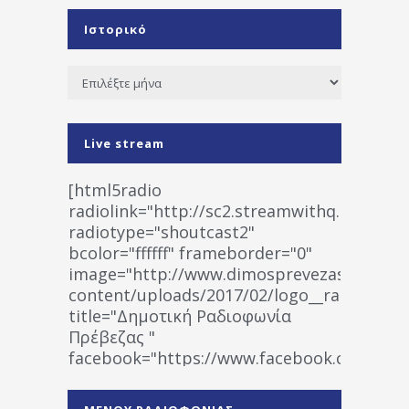
Ιστορικό
Ιστορικό
Live stream
[html5radio
radiolink="http://sc2.streamwithq.com:802
radiotype="shoutcast2"
bcolor="ffffff" frameborder="0"
image="http://www.dimosprevezas.gr/wp-
content/uploads/2017/02/logo__radiofonias
title="Δημοτική Ραδιοφωνία
Πρέβεζας "
facebook="https://www.facebook.co
%CE%A1%CE%B1%CE%B4%CE%B9%CE%BF%
%CE%A0%CF%81%CE%AD%CE%B2%CE%B5%