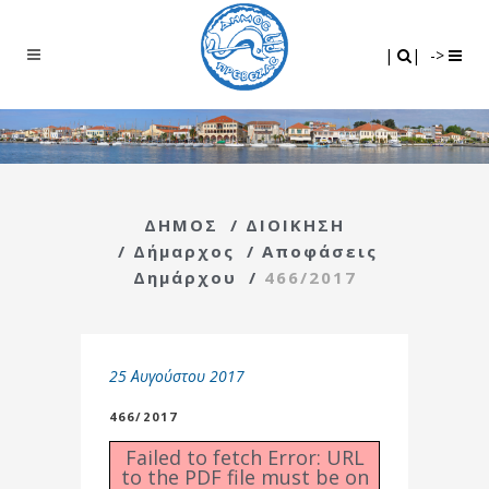
Search
|
|
|
|
->
ΔΗΜΟΣ
/
ΔΙΟΙΚΗΣΗ
/
Δήμαρχος
/
Αποφάσεις
Δημάρχου
/
466/2017
25 Αυγούστου 2017
466/2017
Failed to fetch Error: URL
to the PDF file must be on