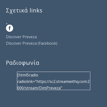
Σχετικά links
.
Discover Preveza
Discover Preveza (Facebook)
Ραδιοφωνία
[html5radio
radiolink="https://sc2.streamwithq.com:2
000/stream/DimPreveza"
radiotype="shoutcast2" bcolor="40566d"
frameborder="0" image="/wp-