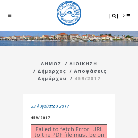
Search
|
|
|
|
->
ΔΗΜΟΣ
/
ΔΙΟΙΚΗΣΗ
/
Δήμαρχος
/
Αποφάσεις
Δημάρχου
/
459/2017
23 Αυγούστου 2017
459/2017
Failed to fetch Error: URL
to the PDF file must be on