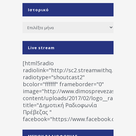
Ιστορικό
Ιστορικό
Live stream
[html5radio
radiolink="http://sc2.streamwithq.com:802
radiotype="shoutcast2"
bcolor="ffffff" frameborder="0"
image="http://www.dimosprevezas.gr/wp-
content/uploads/2017/02/logo__radiofonias
title="Δημοτική Ραδιοφωνία
Πρέβεζας "
facebook="https://www.facebook.co
%CE%A1%CE%B1%CE%B4%CE%B9%CE%BF%
%CE%A0%CF%81%CE%AD%CE%B2%CE%B5%