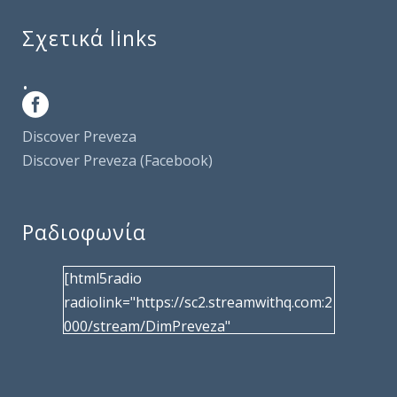
Σχετικά links
.
Discover Preveza
Discover Preveza (Facebook)
Ραδιοφωνία
[html5radio
radiolink="https://sc2.streamwithq.com:2
000/stream/DimPreveza"
radiotype="shoutcast2" bcolor="40566d"
frameborder="0" image="/wp-