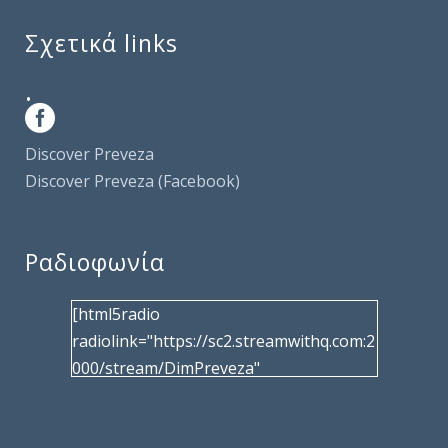
Σχετικά links
.
Discover Preveza
Discover Preveza (Facebook)
Ραδιοφωνία
[html5radio
radiolink="https://sc2.streamwithq.com:2
000/stream/DimPreveza"
radiotype="shoutcast2" bcolor="40566d"
frameborder="0" image="/wp-