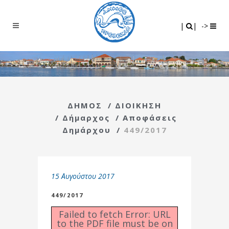
Search
|
|
|
|
->
ΔΗΜΟΣ
/
ΔΙΟΙΚΗΣΗ
/
Δήμαρχος
/
Αποφάσεις
Δημάρχου
/
449/2017
15 Αυγούστου 2017
449/2017
Failed to fetch Error: URL
to the PDF file must be on