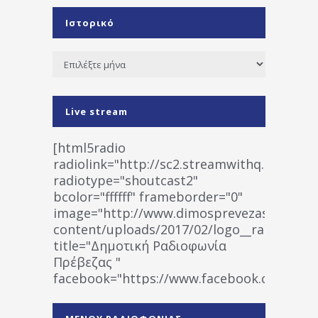
Ιστορικό
Ιστορικό
Live stream
[html5radio
radiolink="http://sc2.streamwithq.com:802
radiotype="shoutcast2"
bcolor="ffffff" frameborder="0"
image="http://www.dimosprevezas.gr/wp-
content/uploads/2017/02/logo__radiofonias
title="Δημοτική Ραδιοφωνία
Πρέβεζας "
facebook="https://www.facebook.co
%CE%A1%CE%B1%CE%B4%CE%B9%CE%BF%
%CE%A0%CF%81%CE%AD%CE%B2%CE%B5%