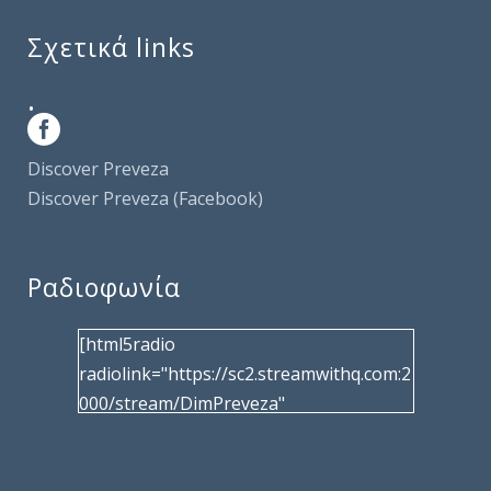
Σχετικά links
.
Discover Preveza
Discover Preveza (Facebook)
Ραδιοφωνία
[html5radio
radiolink="https://sc2.streamwithq.com:2
000/stream/DimPreveza"
radiotype="shoutcast2" bcolor="40566d"
frameborder="0" image="/wp-