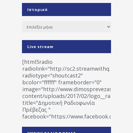
Ιστορικό
Ιστορικό
Live stream
[html5radio
radiolink="http://sc2.streamwithq.com:802
radiotype="shoutcast2"
bcolor="ffffff" frameborder="0"
image="http://www.dimosprevezas.gr/wp-
content/uploads/2017/02/logo__radiofonias
title="Δημοτική Ραδιοφωνία
Πρέβεζας "
facebook="https://www.facebook.co
%CE%A1%CE%B1%CE%B4%CE%B9%CE%BF%
%CE%A0%CF%81%CE%AD%CE%B2%CE%B5%