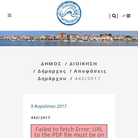
Search
|
|
|
|
->
ΔΗΜΟΣ
/
ΔΙΟΙΚΗΣΗ
/
Δήμαρχος
/
Αποφάσεις
Δημάρχου
/
442/2017
9 Αυγούστου 2017
442/2017
Failed to fetch Error: URL
to the PDF file must be on