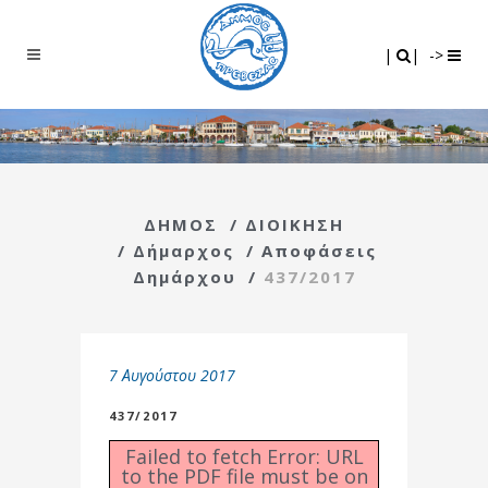
Search
|
|
|
|
->
ΔΗΜΟΣ
/
ΔΙΟΙΚΗΣΗ
/
Δήμαρχος
/
Αποφάσεις
Δημάρχου
/
437/2017
7 Αυγούστου 2017
437/2017
Failed to fetch Error: URL
to the PDF file must be on