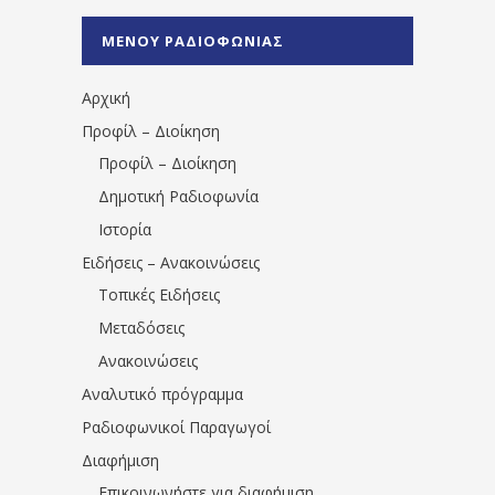
%CE%A1%CE%B1%CE%B4%CE%B9%CE%BF%
%CE%A0%CF%81%CE%AD%CE%B2%CE%B5%
ΜΕΝΟΥ ΡΑΔΙΟΦΩΝΙΑΣ
1531194763766854/" artist="" ]
Αρχική
Προφίλ – Διοίκηση
Προφίλ – Διοίκηση
Δημοτική Ραδιοφωνία
Ιστορία
Ειδήσεις – Ανακοινώσεις
Τοπικές Ειδήσεις
Μεταδόσεις
Ανακοινώσεις
Αναλυτικό πρόγραμμα
Ραδιοφωνικοί Παραγωγοί
Διαφήμιση
Επικοινωνήστε για διαφήμιση