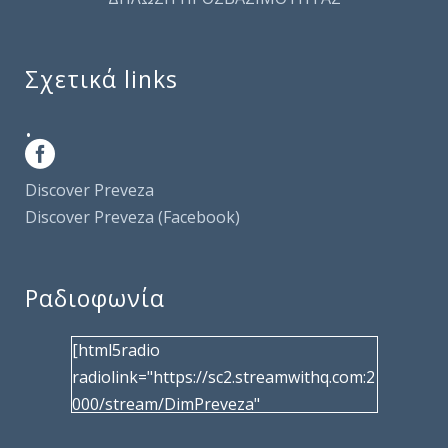
Σχετικά links
.
Discover Preveza
Discover Preveza (Facebook)
Ραδιοφωνία
[html5radio
radiolink="https://sc2.streamwithq.com:2
000/stream/DimPreveza"
radiotype="shoutcast2" bcolor="40566d"