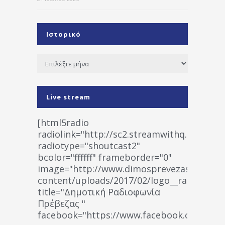
Ιστορικό
Ιστορικό
Live stream
[html5radio
radiolink="http://sc2.streamwithq.com:802
radiotype="shoutcast2"
bcolor="ffffff" frameborder="0"
image="http://www.dimosprevezas.gr/wp-
content/uploads/2017/02/logo__radiofonias
title="Δημοτική Ραδιοφωνία
Πρέβεζας "
facebook="https://www.facebook.co