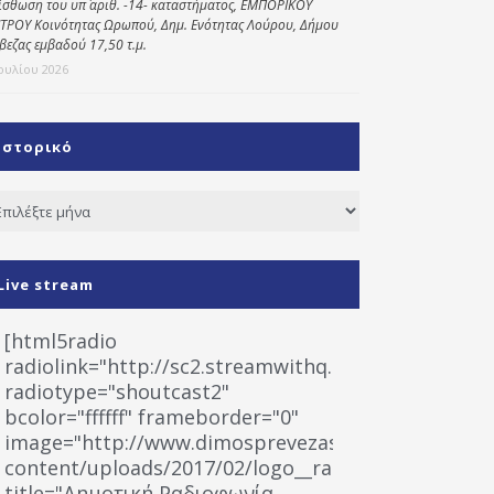
ίσθωση του υπ΄ αριθ. -14- καταστήματος, ΕΜΠΟΡΙΚΟΥ
ΤΡΟΥ Κοινότητας Ωρωπού, Δημ. Ενότητας Λούρου, Δήμου
βεζας εμβαδού 17,50 τ.μ.
Ιουλίου 2026
Ιστορικό
τορικό
Live stream
[html5radio
radiolink="http://sc2.streamwithq.com:8028/stream
radiotype="shoutcast2"
bcolor="ffffff" frameborder="0"
image="http://www.dimosprevezas.gr/wp-
content/uploads/2017/02/logo__radiofonias.jpg"
title="Δημοτική Ραδιοφωνία