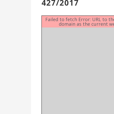
427/2017
Επιτροπή
Δημοτικές
Ενότητες
Failed to fetch Error: URL to t
domain as the current w
Αθλητικές
Υποδομές
Αθλητικές
Εκδηλώσεις