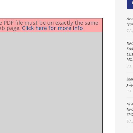
Καθαριότητα και
περιβάλλον
Δημοτική
Ανα
he PDF file must be on exactly the same
αστυνομία
εργ
eb page.
Click here for more info
7 Α
Γραφείο εσόδων
ΠΡΟ
Παιδικοί σταθμοί
ΚΛΑ
ΕΣΩ
Πολιτική
ΜΟ
προστασία
7 Α
Δια
χώρ
7 Α
ΠΡΑ
ΠΡΟ
ΧΡΟ
6 Α