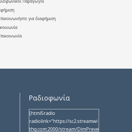
διοφωνικοί Παραγωγοί
αφήμιση
Επικοινωνήστε για διαφήμιση
ικοινωνία
Επικοινωνία
Ραδιοφωνία
[html5radio
radiolink="https://sc2.streamwi
thq.com:2000/stream/DimPreve