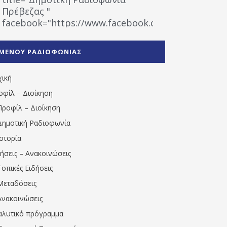
Πρέβεζας "
facebook="https://www.facebook.com/%CE%9
%CE%A1%CE%B1%CE%B4%CE%B9%CE%BF%CF%86
%CE%A0%CF%81%CE%AD%CE%B2%CE%B5%CE%B6%
ΜΕΝΟΥ ΡΑΔΙΟΦΩΝΙΑΣ
1531194763766854/" artist="" ]
χική
οφίλ – Διοίκηση
Προφίλ – Διοίκηση
Δημοτική Ραδιοφωνία
Ιστορία
δήσεις – Ανακοινώσεις
Τοπικές Ειδήσεις
Μεταδόσεις
Ανακοινώσεις
αλυτικό πρόγραμμα