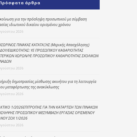
Πρόσφατα άρθρα
Κοινωνικό
παντοπωλείο
κοίνωση για την πρόσληψη προσωπικού με σύμβαση
ασίας ιδιωτικού δικαίου ορισμένου χρόνου
Kοινωνικό
φαρμακείο
υγούστου 2026
Πρόγραμμα
ΣΩΡΙΝΟΣ ΠΙΝΑΚΑΣ ΚΑΤΑΤΑΞΗΣ (Μερικής Απασχόλησης)
“Βοήθεια στο σπίτι”
ΔΟΥ/ΕΙΔΙΚΟΤΗΤΑΣ: ΥΕ ΠΡΟΣΩΠΙΚΟΥ ΚΑΘΑΡΙΟΤΗΤΑΣ
ΤΕΡΙΚΩΝ ΧΩΡΩΝ/ΥΕ ΠΡΟΣΩΠΙΚΟΥ ΚΑΘΑΡΙΟΤΗΤΑΣ ΣΧΟΛΙΚΩΝ
Κέντρο Ημερήσιας
ΝΑΔΩΝ
Φροντίδας
υγούστου 2026
Ηλικιωμένων
(Κ.Η.Φ.Η.) Πρέβεζας
κήρυξη δημοπρασίας μίσθωσης ακινήτου για τη λειτουργία
ου μεταφόρτωσης της ανακύκλωσης
υγούστου 2026
ΚΤΙΚΟ 1/2026ΕΠΙΤΡΟΠΗΣ ΓΙΑ ΤΗΝ ΚΑΤΑΡΤΙΣΗ ΤΩΝ ΠΙΝΑΚΩΝ
ΣΛΗΨΗΣ ΠΡΟΣΩΠΙΚΟΥ ΜΕΣΥΜΒΑΣΗ ΕΡΓΑΣΙΑΣ ΟΡΙΣΜΕΝΟΥ
ΝΟΥ ΣΟΧ 1/2026
υγούστου 2026