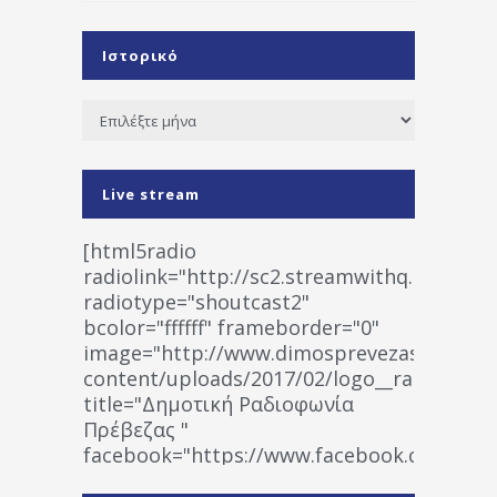
Ιστορικό
Ιστορικό
Live stream
[html5radio
radiolink="http://sc2.streamwithq.com:802
radiotype="shoutcast2"
bcolor="ffffff" frameborder="0"
image="http://www.dimosprevezas.gr/wp-
content/uploads/2017/02/logo__radiofonias
title="Δημοτική Ραδιοφωνία
Πρέβεζας "
facebook="https://www.facebook.co
%CE%A1%CE%B1%CE%B4%CE%B9%CE%BF%