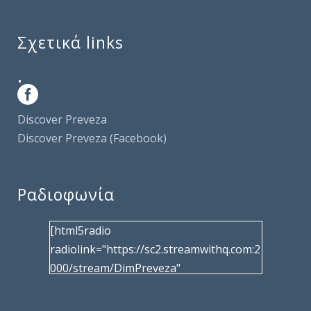
Σχετικά links
.
Discover Preveza
Discover Preveza (Facebook)
Ραδιοφωνία
[html5radio
radiolink="https://sc2.streamwithq.com:2
000/stream/DimPreveza"
radiotype="shoutcast2" bcolor="40566d"
frameborder="0" image="/wp-