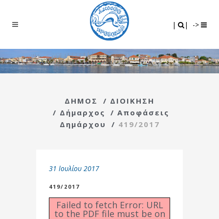
Search
|
|
|
|
->
ΔΗΜΟΣ
/
ΔΙΟΙΚΗΣΗ
/
Δήμαρχος
/
Αποφάσεις
Δημάρχου
/
419/2017
31 Ιουλίου 2017
419/2017
Failed to fetch Error: URL
to the PDF file must be on