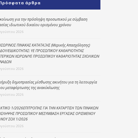
Πρόσφατα άρθρα
Κοινωνικό
παντοπωλείο
κοίνωση για την πρόσληψη προσωπικού με σύμβαση
ασίας ιδιωτικού δικαίου ορισμένου χρόνου
Kοινωνικό
φαρμακείο
υγούστου 2026
Πρόγραμμα
ΣΩΡΙΝΟΣ ΠΙΝΑΚΑΣ ΚΑΤΑΤΑΞΗΣ (Μερικής Απασχόλησης)
“Βοήθεια στο σπίτι”
ΔΟΥ/ΕΙΔΙΚΟΤΗΤΑΣ: ΥΕ ΠΡΟΣΩΠΙΚΟΥ ΚΑΘΑΡΙΟΤΗΤΑΣ
ΤΕΡΙΚΩΝ ΧΩΡΩΝ/ΥΕ ΠΡΟΣΩΠΙΚΟΥ ΚΑΘΑΡΙΟΤΗΤΑΣ ΣΧΟΛΙΚΩΝ
Κέντρο Ημερήσιας
ΝΑΔΩΝ
Φροντίδας
υγούστου 2026
Ηλικιωμένων
(Κ.Η.Φ.Η.) Πρέβεζας
κήρυξη δημοπρασίας μίσθωσης ακινήτου για τη λειτουργία
ου μεταφόρτωσης της ανακύκλωσης
υγούστου 2026
ΚΤΙΚΟ 1/2026ΕΠΙΤΡΟΠΗΣ ΓΙΑ ΤΗΝ ΚΑΤΑΡΤΙΣΗ ΤΩΝ ΠΙΝΑΚΩΝ
ΣΛΗΨΗΣ ΠΡΟΣΩΠΙΚΟΥ ΜΕΣΥΜΒΑΣΗ ΕΡΓΑΣΙΑΣ ΟΡΙΣΜΕΝΟΥ
ΝΟΥ ΣΟΧ 1/2026
υγούστου 2026