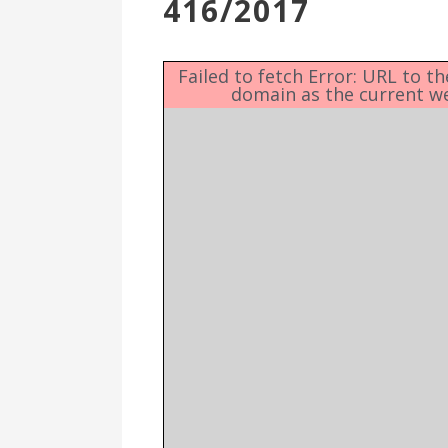
416/2017
Επιτροπή
Δημοτικές
Ενότητες
Failed to fetch Error: URL to t
domain as the current w
Αθλητικές
Υποδομές
Αθλητικές
Εκδηλώσεις