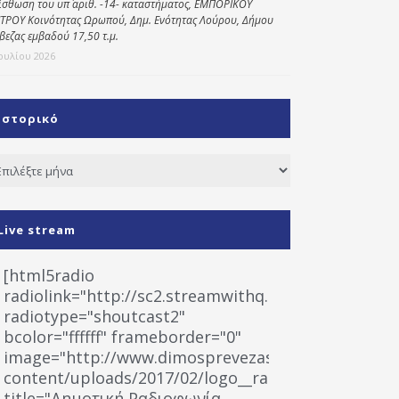
ίσθωση του υπ΄ αριθ. -14- καταστήματος, ΕΜΠΟΡΙΚΟΥ
ΤΡΟΥ Κοινότητας Ωρωπού, Δημ. Ενότητας Λούρου, Δήμου
βεζας εμβαδού 17,50 τ.μ.
Ιουλίου 2026
Ιστορικό
τορικό
Live stream
[html5radio
radiolink="http://sc2.streamwithq.com:8028/stream
radiotype="shoutcast2"
bcolor="ffffff" frameborder="0"
image="http://www.dimosprevezas.gr/wp-
content/uploads/2017/02/logo__radiofonias.jpg"
title="Δημοτική Ραδιοφωνία