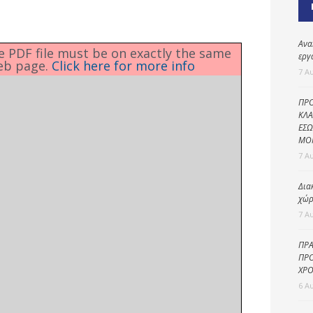
Καθαριότητα και
περιβάλλον
Δημοτική
Ανα
he PDF file must be on exactly the same
αστυνομία
εργ
eb page.
Click here for more info
7 Α
Γραφείο εσόδων
ΠΡΟ
Παιδικοί σταθμοί
ΚΛΑ
ΕΣΩ
Πολιτική
ΜΟ
προστασία
7 Α
Δια
χώρ
7 Α
ΠΡΑ
ΠΡΟ
ΧΡΟ
6 Α