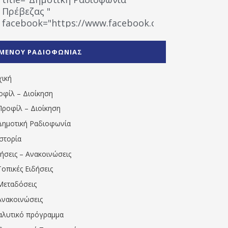
Πρέβεζας "
facebook="https://www.facebook.com/%CE%9
%CE%A1%CE%B1%CE%B4%CE%B9%CE%BF%CF%86
%CE%A0%CF%81%CE%AD%CE%B2%CE%B5%CE%B6%
ΜΕΝΟΥ ΡΑΔΙΟΦΩΝΙΑΣ
1531194763766854/" artist="" ]
χική
οφίλ – Διοίκηση
Προφίλ – Διοίκηση
Δημοτική Ραδιοφωνία
Ιστορία
δήσεις – Ανακοινώσεις
Τοπικές Ειδήσεις
Μεταδόσεις
Ανακοινώσεις
αλυτικό πρόγραμμα