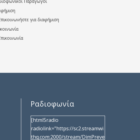
διοφωνικοί Παραγωγοί
αφήμιση
Επικοινωνήστε για διαφήμιση
ικοινωνία
Επικοινωνία
Ραδιοφωνία
[html5radio
radiolink="https://sc2.streamwi
thq.com:2000/stream/DimPreve