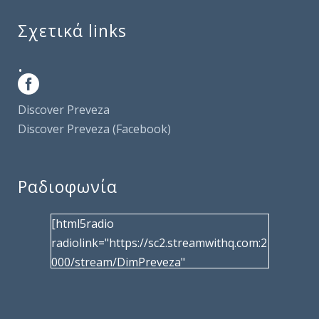
Σχετικά links
.
Discover Preveza
Discover Preveza (Facebook)
Ραδιοφωνία
[html5radio
radiolink="https://sc2.streamwithq.com:2
000/stream/DimPreveza"
radiotype="shoutcast2" bcolor="40566d"
frameborder="0" image="/wp-