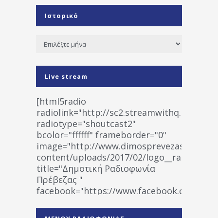
Ιστορικό
Ιστορικό
Live stream
[html5radio
radiolink="http://sc2.streamwithq.com:802
radiotype="shoutcast2"
bcolor="ffffff" frameborder="0"
image="http://www.dimosprevezas.gr/wp-
content/uploads/2017/02/logo__radiofonias
title="Δημοτική Ραδιοφωνία
Πρέβεζας "
facebook="https://www.facebook.co
%CE%A1%CE%B1%CE%B4%CE%B9%CE%BF%
%CE%A0%CF%81%CE%AD%CE%B2%CE%B5%