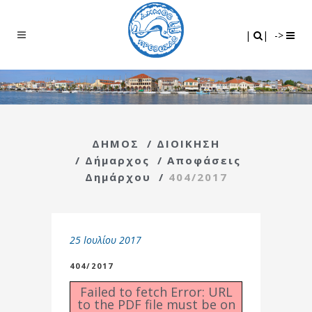
Search
|
|
|
|
->
ΔΗΜΟΣ
/
ΔΙΟΙΚΗΣΗ
/
Δήμαρχος
/
Αποφάσεις
Δημάρχου
/
404/2017
25 Ιουλίου 2017
404/2017
Failed to fetch Error: URL
to the PDF file must be on