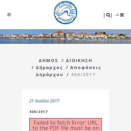
Search
|
|
|
|
->
ΔΗΜΟΣ
/
ΔΙΟΙΚΗΣΗ
/
Δήμαρχος
/
Αποφάσεις
Δημάρχου
/
400/2017
21 Ιουλίου 2017
400/2017
Failed to fetch Error: URL
to the PDF file must be on