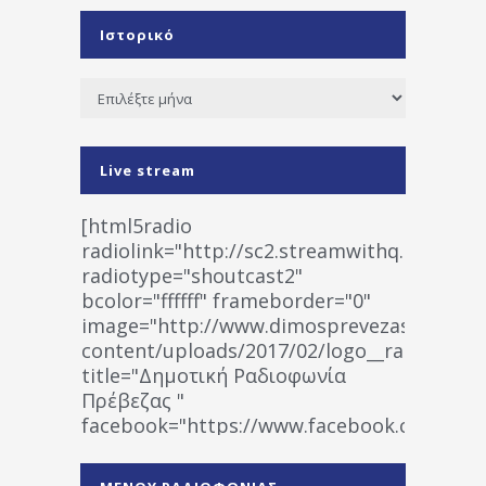
Ιστορικό
Ιστορικό
Live stream
[html5radio
radiolink="http://sc2.streamwithq.com:802
radiotype="shoutcast2"
bcolor="ffffff" frameborder="0"
image="http://www.dimosprevezas.gr/wp-
content/uploads/2017/02/logo__radiofonias
title="Δημοτική Ραδιοφωνία
Πρέβεζας "
facebook="https://www.facebook.co
%CE%A1%CE%B1%CE%B4%CE%B9%CE%BF%
%CE%A0%CF%81%CE%AD%CE%B2%CE%B5%