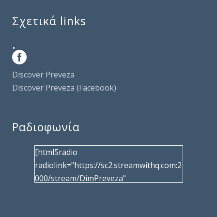
Σχετικά links
.
Discover Preveza
Discover Preveza (Facebook)
Ραδιοφωνία
[html5radio
radiolink="https://sc2.streamwithq.com:2
000/stream/DimPreveza"
radiotype="shoutcast2" bcolor="40566d"
frameborder="0" image="/wp-