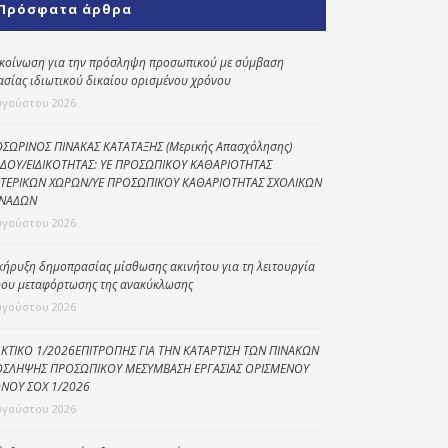
Πρόσφατα άρθρα
Κοινωνικό
παντοπωλείο
κοίνωση για την πρόσληψη προσωπικού με σύμβαση
ασίας ιδιωτικού δικαίου ορισμένου χρόνου
Kοινωνικό
φαρμακείο
υγούστου 2026
Πρόγραμμα
ΣΩΡΙΝΟΣ ΠΙΝΑΚΑΣ ΚΑΤΑΤΑΞΗΣ (Μερικής Απασχόλησης)
“Βοήθεια στο σπίτι”
ΔΟΥ/ΕΙΔΙΚΟΤΗΤΑΣ: ΥΕ ΠΡΟΣΩΠΙΚΟΥ ΚΑΘΑΡΙΟΤΗΤΑΣ
ΤΕΡΙΚΩΝ ΧΩΡΩΝ/ΥΕ ΠΡΟΣΩΠΙΚΟΥ ΚΑΘΑΡΙΟΤΗΤΑΣ ΣΧΟΛΙΚΩΝ
Κέντρο Ημερήσιας
ΝΑΔΩΝ
Φροντίδας
υγούστου 2026
Ηλικιωμένων
(Κ.Η.Φ.Η.) Πρέβεζας
κήρυξη δημοπρασίας μίσθωσης ακινήτου για τη λειτουργία
ου μεταφόρτωσης της ανακύκλωσης
υγούστου 2026
ΚΤΙΚΟ 1/2026ΕΠΙΤΡΟΠΗΣ ΓΙΑ ΤΗΝ ΚΑΤΑΡΤΙΣΗ ΤΩΝ ΠΙΝΑΚΩΝ
ΣΛΗΨΗΣ ΠΡΟΣΩΠΙΚΟΥ ΜΕΣΥΜΒΑΣΗ ΕΡΓΑΣΙΑΣ ΟΡΙΣΜΕΝΟΥ
ΝΟΥ ΣΟΧ 1/2026
υγούστου 2026