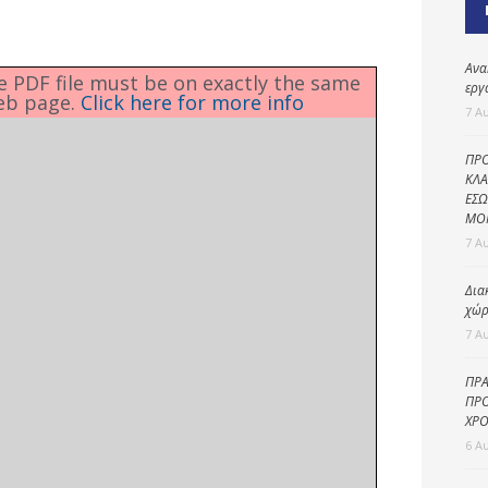
Καθαριότητα και
περιβάλλον
Δημοτική
Ανα
he PDF file must be on exactly the same
αστυνομία
εργ
eb page.
Click here for more info
7 Α
Γραφείο εσόδων
ΠΡΟ
Παιδικοί σταθμοί
ΚΛΑ
ΕΣΩ
Πολιτική
ΜΟ
προστασία
7 Α
Δια
χώρ
7 Α
ΠΡΑ
ΠΡΟ
ΧΡΟ
6 Α