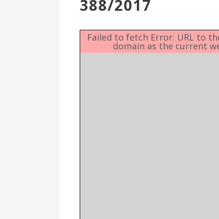
388/2017
Επιτροπή
Δημοτικές
Ενότητες
Failed to fetch Error: URL to t
domain as the current w
Αθλητικές
Υποδομές
Αθλητικές
Εκδηλώσεις