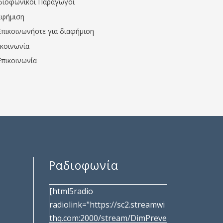
διοφωνικοί Παραγωγοί
αφήμιση
Επικοινωνήστε για διαφήμιση
ικοινωνία
Επικοινωνία
Ραδιοφωνία
[html5radio
radiolink="https://sc2.streamwi
thq.com:2000/stream/DimPreve