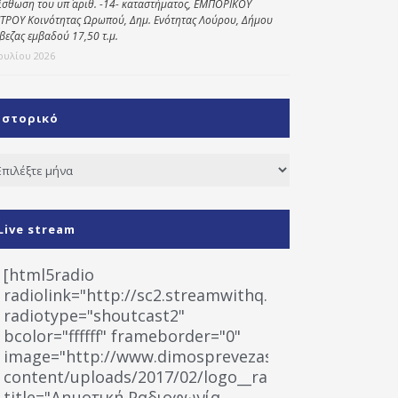
ίσθωση του υπ΄ αριθ. -14- καταστήματος, ΕΜΠΟΡΙΚΟΥ
ΤΡΟΥ Κοινότητας Ωρωπού, Δημ. Ενότητας Λούρου, Δήμου
βεζας εμβαδού 17,50 τ.μ.
Ιουλίου 2026
Ιστορικό
τορικό
Live stream
[html5radio
radiolink="http://sc2.streamwithq.com:8028/stream
radiotype="shoutcast2"
bcolor="ffffff" frameborder="0"
image="http://www.dimosprevezas.gr/wp-
content/uploads/2017/02/logo__radiofonias.jpg"
title="Δημοτική Ραδιοφωνία