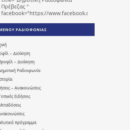
Πρέβεζας "
facebook="https://www.facebook.com/%CE%9
%CE%A1%CE%B1%CE%B4%CE%B9%CE%BF%CF%86
%CE%A0%CF%81%CE%AD%CE%B2%CE%B5%CE%B6%
ΜΕΝΟΥ ΡΑΔΙΟΦΩΝΙΑΣ
1531194763766854/" artist="" ]
χική
οφίλ – Διοίκηση
Προφίλ – Διοίκηση
Δημοτική Ραδιοφωνία
Ιστορία
δήσεις – Ανακοινώσεις
Τοπικές Ειδήσεις
Μεταδόσεις
Ανακοινώσεις
αλυτικό πρόγραμμα