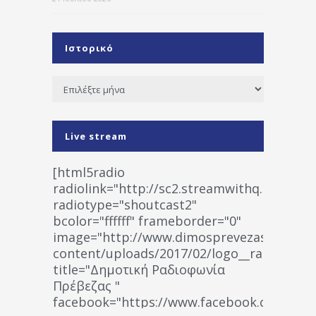
Ιστορικό
Ιστορικό
Live stream
[html5radio
radiolink="http://sc2.streamwithq.com:802
radiotype="shoutcast2"
bcolor="ffffff" frameborder="0"
image="http://www.dimosprevezas.gr/wp-
content/uploads/2017/02/logo__radiofonias
title="Δημοτική Ραδιοφωνία
Πρέβεζας "
facebook="https://www.facebook.co