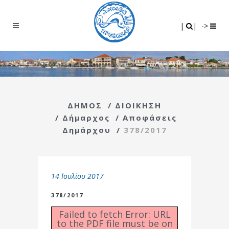
Search
|
|
|
|
->
ΔΗΜΟΣ
/
ΔΙΟΙΚΗΣΗ
/
Δήμαρχος
/
Αποφάσεις
Δημάρχου
/
378/2017
14 Ιουλίου 2017
378/2017
Failed to fetch Error: URL
to the PDF file must be on