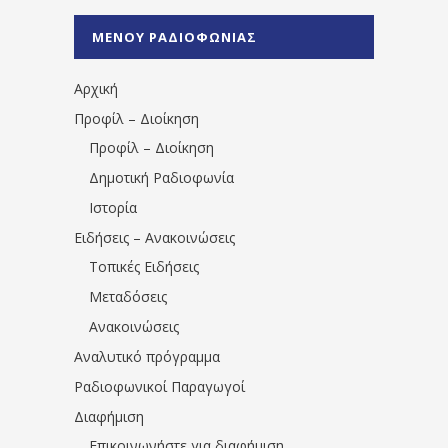
%CE%A1%CE%B1%CE%B4%CE%B9%CE%BF%
%CE%A0%CF%81%CE%AD%CE%B2%CE%B5%
ΜΕΝΟΥ ΡΑΔΙΟΦΩΝΙΑΣ
1531194763766854/" artist="" ]
Αρχική
Προφίλ – Διοίκηση
Προφίλ – Διοίκηση
Δημοτική Ραδιοφωνία
Ιστορία
Ειδήσεις – Ανακοινώσεις
Τοπικές Ειδήσεις
Μεταδόσεις
Ανακοινώσεις
Αναλυτικό πρόγραμμα
Ραδιοφωνικοί Παραγωγοί
Διαφήμιση
Επικοινωνήστε για διαφήμιση