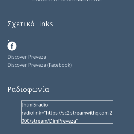
Σχετικά links
.
Discover Preveza
Discover Preveza (Facebook)
Ραδιοφωνία
[html5radio
radiolink="https://sc2.streamwithq.com:2
000/stream/DimPreveza"
radiotype="shoutcast2" bcolor="40566d"