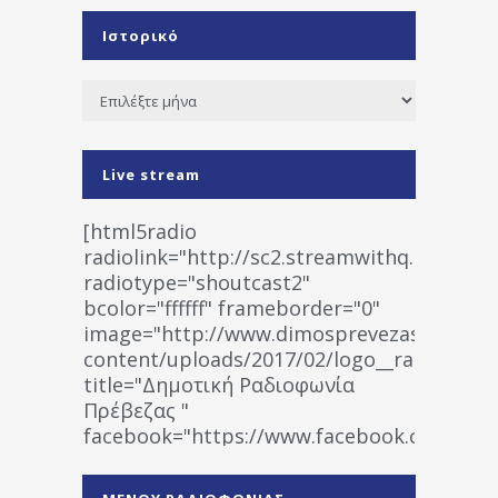
Ιστορικό
Ιστορικό
Live stream
[html5radio
radiolink="http://sc2.streamwithq.com:802
radiotype="shoutcast2"
bcolor="ffffff" frameborder="0"
image="http://www.dimosprevezas.gr/wp-
content/uploads/2017/02/logo__radiofonias
title="Δημοτική Ραδιοφωνία
Πρέβεζας "
facebook="https://www.facebook.co
%CE%A1%CE%B1%CE%B4%CE%B9%CE%BF%
%CE%A0%CF%81%CE%AD%CE%B2%CE%B5%