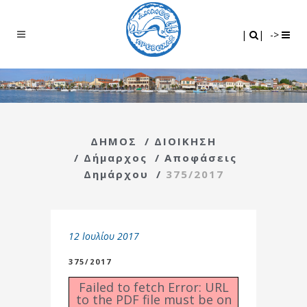
Search
|
|
|
|
->
ΔΗΜΟΣ
/
ΔΙΟΙΚΗΣΗ
/
Δήμαρχος
/
Αποφάσεις
Δημάρχου
/
375/2017
12 Ιουλίου 2017
375/2017
Failed to fetch Error: URL
to the PDF file must be on