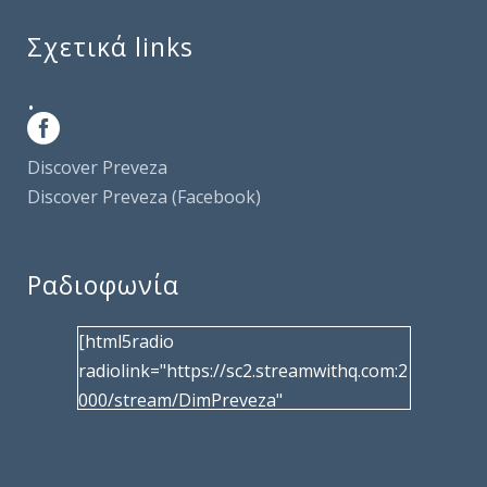
Σχετικά links
.
Discover Preveza
Discover Preveza (Facebook)
Ραδιοφωνία
[html5radio
radiolink="https://sc2.streamwithq.com:2
000/stream/DimPreveza"
radiotype="shoutcast2" bcolor="40566d"
frameborder="0" image="/wp-