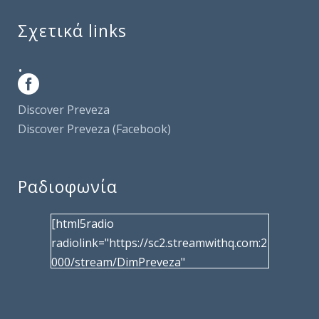
Σχετικά links
.
Discover Preveza
Discover Preveza (Facebook)
Ραδιοφωνία
[html5radio
radiolink="https://sc2.streamwithq.com:2
000/stream/DimPreveza"
radiotype="shoutcast2" bcolor="40566d"
frameborder="0" image="/wp-