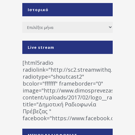
Ιστορικό
Ιστορικό
Live stream
[html5radio
radiolink="http://sc2.streamwithq.com:802
radiotype="shoutcast2"
bcolor="ffffff" frameborder="0"
image="http://www.dimosprevezas.gr/wp-
content/uploads/2017/02/logo__radiofonias
title="Δημοτική Ραδιοφωνία
Πρέβεζας "
facebook="https://www.facebook.co
%CE%A1%CE%B1%CE%B4%CE%B9%CE%BF%
%CE%A0%CF%81%CE%AD%CE%B2%CE%B5%