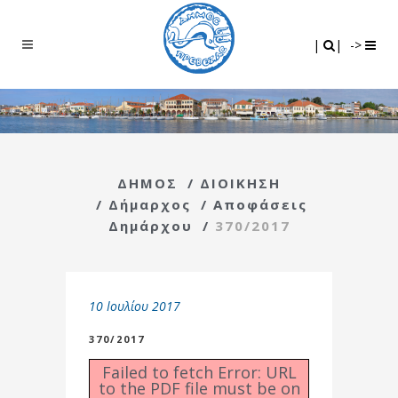
Search
|
|
|
|
->
ΔΗΜΟΣ
/
ΔΙΟΙΚΗΣΗ
/
Δήμαρχος
/
Αποφάσεις
Δημάρχου
/
370/2017
10 Ιουλίου 2017
370/2017
Failed to fetch Error: URL
to the PDF file must be on