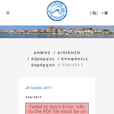
Search
|
|
|
|
->
ΔΗΜΟΣ
/
ΔΙΟΙΚΗΣΗ
/
Δήμαρχος
/
Αποφάσεις
Δημάρχου
/
336/2017
28 Ιουνίου 2017
336/2017
Failed to fetch Error: URL
to the PDF file must be on