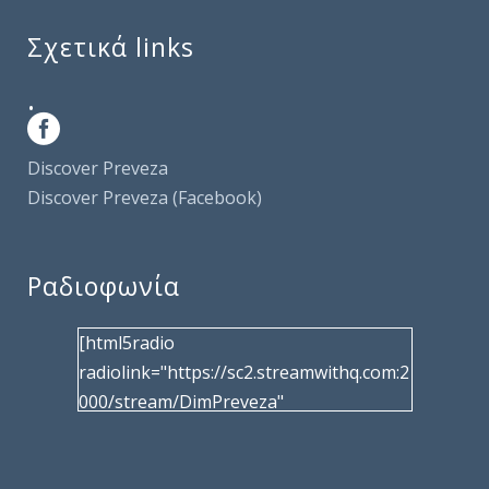
Σχετικά links
.
Discover Preveza
Discover Preveza (Facebook)
Ραδιοφωνία
[html5radio
radiolink="https://sc2.streamwithq.com:2
000/stream/DimPreveza"
radiotype="shoutcast2" bcolor="40566d"
frameborder="0" image="/wp-