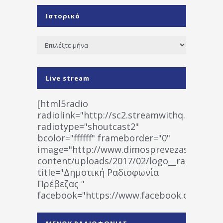
Ιστορικό
Ιστορικό
Live stream
[html5radio
radiolink="http://sc2.streamwithq.com:802
radiotype="shoutcast2"
bcolor="ffffff" frameborder="0"
image="http://www.dimosprevezas.gr/wp-
content/uploads/2017/02/logo__radiofonias
title="Δημοτική Ραδιοφωνία
Πρέβεζας "
facebook="https://www.facebook.co
%CE%A1%CE%B1%CE%B4%CE%B9%CE%BF%
%CE%A0%CF%81%CE%AD%CE%B2%CE%B5%