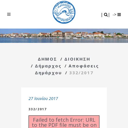
Search
|
|
|
|
->
ΔΗΜΟΣ
/
ΔΙΟΙΚΗΣΗ
/
Δήμαρχος
/
Αποφάσεις
Δημάρχου
/
332/2017
27 Ιουνίου 2017
332/2017
Failed to fetch Error: URL
to the PDF file must be on