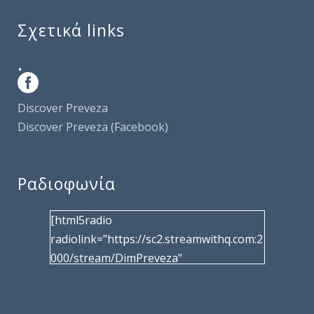
Σχετικά links
.
Discover Preveza
Discover Preveza (Facebook)
Ραδιοφωνία
[html5radio
radiolink="https://sc2.streamwithq.com:2
000/stream/DimPreveza"
radiotype="shoutcast2" bcolor="40566d"
frameborder="0" image="/wp-