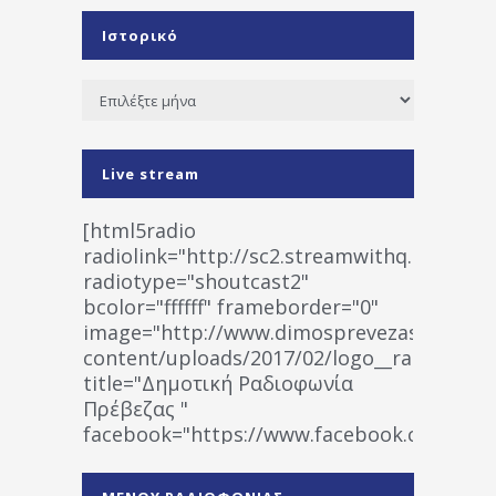
Ιστορικό
Ιστορικό
Live stream
[html5radio
radiolink="http://sc2.streamwithq.com:802
radiotype="shoutcast2"
bcolor="ffffff" frameborder="0"
image="http://www.dimosprevezas.gr/wp-
content/uploads/2017/02/logo__radiofonias
title="Δημοτική Ραδιοφωνία
Πρέβεζας "
facebook="https://www.facebook.co
%CE%A1%CE%B1%CE%B4%CE%B9%CE%BF%
%CE%A0%CF%81%CE%AD%CE%B2%CE%B5%