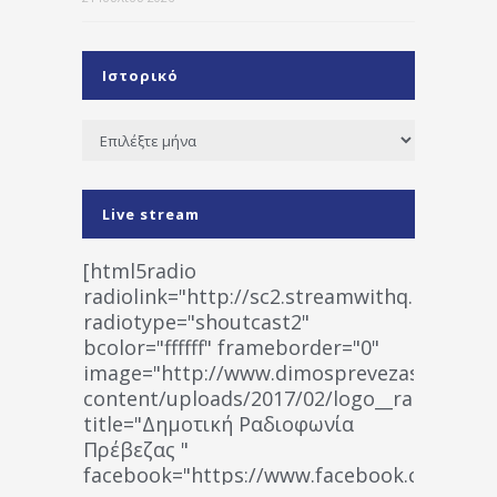
Ιστορικό
Ιστορικό
Live stream
[html5radio
radiolink="http://sc2.streamwithq.com:802
radiotype="shoutcast2"
bcolor="ffffff" frameborder="0"
image="http://www.dimosprevezas.gr/wp-
content/uploads/2017/02/logo__radiofonias
title="Δημοτική Ραδιοφωνία
Πρέβεζας "
facebook="https://www.facebook.co