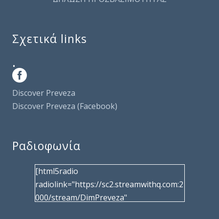
Σχετικά links
.
Discover Preveza
Discover Preveza (Facebook)
Ραδιοφωνία
[html5radio
radiolink="https://sc2.streamwithq.com:2
000/stream/DimPreveza"
radiotype="shoutcast2" bcolor="40566d"