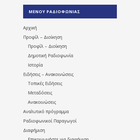
%CE%A1%CE%B1%CE%B4%CE%B9%CE%BF%
%CE%A0%CF%81%CE%AD%CE%B2%CE%B5%
ΜΕΝΟΥ ΡΑΔΙΟΦΩΝΙΑΣ
1531194763766854/" artist="" ]
Αρχική
Προφίλ – Διοίκηση
Προφίλ – Διοίκηση
Δημοτική Ραδιοφωνία
Ιστορία
Ειδήσεις – Ανακοινώσεις
Τοπικές Ειδήσεις
Μεταδόσεις
Ανακοινώσεις
Αναλυτικό πρόγραμμα
Ραδιοφωνικοί Παραγωγοί
Διαφήμιση
Επικοινωνήστε για διαφήμιση