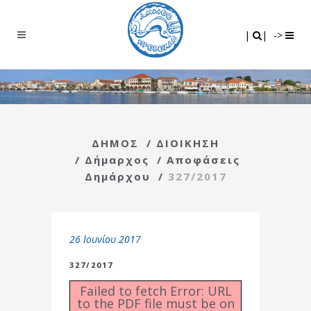
Search
|
|
|
|
->
ΔΗΜΟΣ
/
ΔΙΟΙΚΗΣΗ
/
Δήμαρχος
/
Αποφάσεις
Δημάρχου
/
327/2017
26 Ιουνίου 2017
327/2017
Failed to fetch Error: URL
to the PDF file must be on