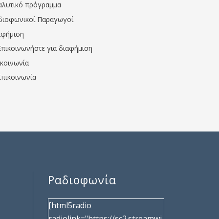
αλυτικό πρόγραμμα
διοφωνικοί Παραγωγοί
αφήμιση
Επικοινωνήστε για διαφήμιση
ικοινωνία
Επικοινωνία
Ραδιοφωνία
[html5radio
radiolink="https://sc2.streamwi