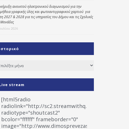
κήρυξη ανοικτού ηλεκτρονικού διαγωνισμού για την
μήθεια γραφικής ύλης και φωτοαντιγραφικού χαρτιού για
έτη 2027 & 2028 για τις υπηρεσίες του Δήμου και τις Σχολικές
 Μονάδες
Ιουλίου 2026
Ιστορικό
τορικό
Live stream
[html5radio
radiolink="http://sc2.streamwithq.com:8028/stream
radiotype="shoutcast2"
bcolor="ffffff" frameborder="0"
image="http://www.dimosprevezas.gr/wp-