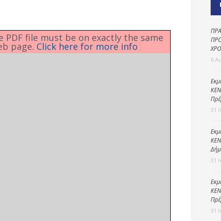
Καθαριότητα και
περιβάλλον
Δημοτική
ΠΡΑ
he PDF file must be on exactly the same
αστυνομία
ΠΡΟ
eb page.
Click here for more info
ΧΡΟ
Γραφείο εσόδων
6 Α
Παιδικοί σταθμοί
Εκμ
ΚΕΝ
Πολιτική
Πρέ
προστασία
31 
Εκμ
ΚΕΝ
Δήμ
31 
Εκμ
ΚΕΝ
Πρέ
31 