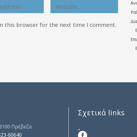
Αν
Ρα
Δι
n this browser for the next time I comment.
Επ
Σχετικά links
.
48100 Πρέβεζα
823-60640