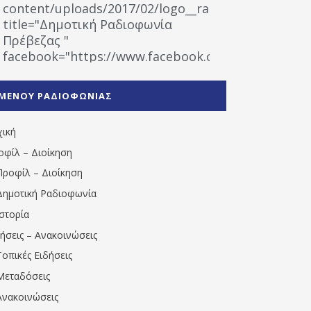
content/uploads/2017/02/logo__radiofonias.jpg"
title="Δημοτική Ραδιοφωνία
Πρέβεζας "
facebook="https://www.facebook.com/%CE%9
%CE%A1%CE%B1%CE%B4%CE%B9%CE%BF%CF%86
%CE%A0%CF%81%CE%AD%CE%B2%CE%B5%CE%B6%
ΜΕΝΟΥ ΡΑΔΙΟΦΩΝΙΑΣ
1531194763766854/" artist="" ]
χική
οφίλ – Διοίκηση
Προφίλ – Διοίκηση
Δημοτική Ραδιοφωνία
Ιστορία
δήσεις – Ανακοινώσεις
Τοπικές Ειδήσεις
Μεταδόσεις
Ανακοινώσεις