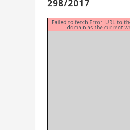
298/2017
Επιτροπή
Δημοτικές
Ενότητες
Failed to fetch Error: URL to t
domain as the current w
Αθλητικές
Υποδομές
Αθλητικές
Εκδηλώσεις