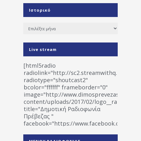
Ιστορικό
Ιστορικό
Live stream
[html5radio
radiolink="http://sc2.streamwithq.com:802
radiotype="shoutcast2"
bcolor="ffffff" frameborder="0"
image="http://www.dimosprevezas.gr/wp-
content/uploads/2017/02/logo__radiofonias
title="Δημοτική Ραδιοφωνία
Πρέβεζας "
facebook="https://www.facebook.co
%CE%A1%CE%B1%CE%B4%CE%B9%CE%BF%
%CE%A0%CF%81%CE%AD%CE%B2%CE%B5%