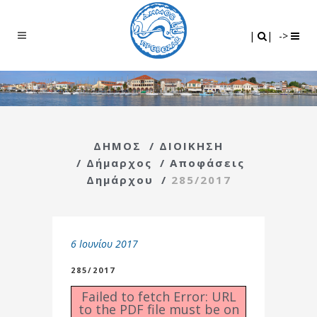
Search
|
|
|
|
->
ΔΗΜΟΣ
/
ΔΙΟΙΚΗΣΗ
/
Δήμαρχος
/
Αποφάσεις
Δημάρχου
/
285/2017
6 Ιουνίου 2017
285/2017
Failed to fetch Error: URL
to the PDF file must be on