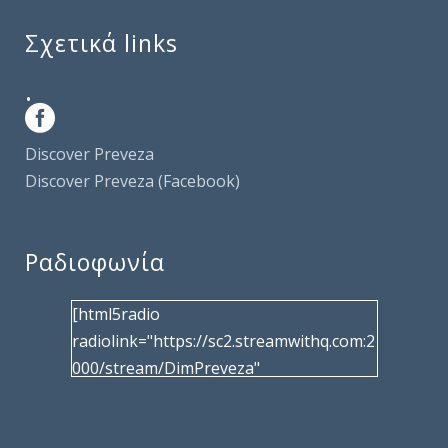
Σχετικά links
.
Discover Preveza
Discover Preveza (Facebook)
Ραδιοφωνία
[html5radio
radiolink="https://sc2.streamwithq.com:2
000/stream/DimPreveza"
radiotype="shoutcast2" bcolor="40566d"
frameborder="0" image="/wp-