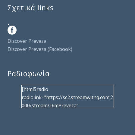
Σχετικά links
.
Discover Preveza
Discover Preveza (Facebook)
Ραδιοφωνία
[html5radio
radiolink="https://sc2.streamwithq.com:2
000/stream/DimPreveza"
radiotype="shoutcast2" bcolor="40566d"
frameborder="0" image="/wp-
content/uploads/2017/02/logo__radiofo