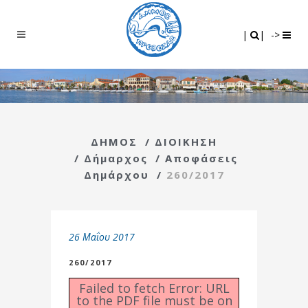
Search
|
|
|
|
->
ΔΗΜΟΣ
/
ΔΙΟΙΚΗΣΗ
/
Δήμαρχος
/
Αποφάσεις
Δημάρχου
/
260/2017
26 Μαΐου 2017
260/2017
Failed to fetch Error: URL
to the PDF file must be on