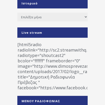
Ιστορικό
Ιστορικό
Live stream
[html5radio
radiolink="http://sc2.streamwithq.com:802
radiotype="shoutcast2"
bcolor="ffffff" frameborder="0"
image="http://www.dimosprevezas.gr/wp-
content/uploads/2017/02/logo__radiofonias
title="Δημοτική Ραδιοφωνία
Πρέβεζας "
facebook="https://www.facebook.co
%CE%A1%CE%B1%CE%B4%CE%B9%CE%BF%
%CE%A0%CF%81%CE%AD%CE%B2%CE%B5%
ΜΕΝΟΥ ΡΑΔΙΟΦΩΝΙΑΣ
1531194763766854/" artist="" ]