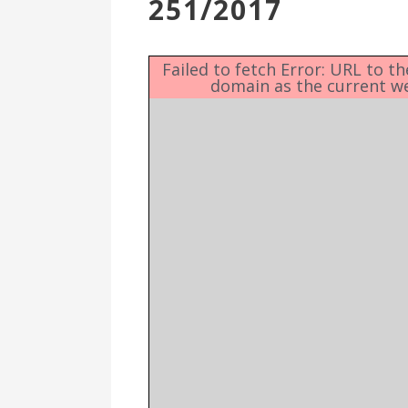
251/2017
Επιτροπή
Δημοτικές
Ενότητες
Failed to fetch Error: URL to t
domain as the current w
Αθλητικές
Υποδομές
Αθλητικές
Εκδηλώσεις