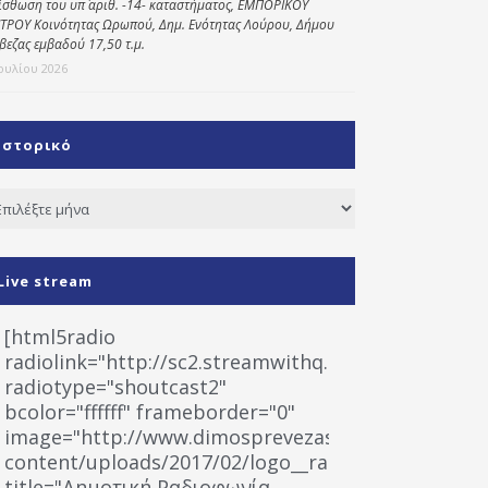
ίσθωση του υπ΄ αριθ. -14- καταστήματος, ΕΜΠΟΡΙΚΟΥ
ΤΡΟΥ Κοινότητας Ωρωπού, Δημ. Ενότητας Λούρου, Δήμου
βεζας εμβαδού 17,50 τ.μ.
Ιουλίου 2026
Ιστορικό
τορικό
Live stream
[html5radio
radiolink="http://sc2.streamwithq.com:8028/stream
radiotype="shoutcast2"
bcolor="ffffff" frameborder="0"
image="http://www.dimosprevezas.gr/wp-
content/uploads/2017/02/logo__radiofonias.jpg"
title="Δημοτική Ραδιοφωνία