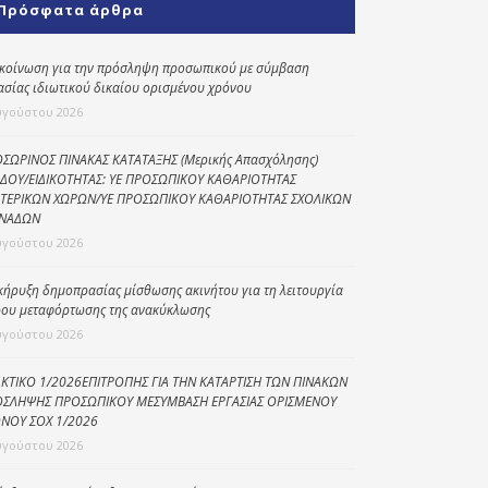
Πρόσφατα άρθρα
Κοινωνικό
παντοπωλείο
κοίνωση για την πρόσληψη προσωπικού με σύμβαση
ασίας ιδιωτικού δικαίου ορισμένου χρόνου
Kοινωνικό
φαρμακείο
υγούστου 2026
Πρόγραμμα
ΣΩΡΙΝΟΣ ΠΙΝΑΚΑΣ ΚΑΤΑΤΑΞΗΣ (Μερικής Απασχόλησης)
“Βοήθεια στο σπίτι”
ΔΟΥ/ΕΙΔΙΚΟΤΗΤΑΣ: ΥΕ ΠΡΟΣΩΠΙΚΟΥ ΚΑΘΑΡΙΟΤΗΤΑΣ
ΤΕΡΙΚΩΝ ΧΩΡΩΝ/ΥΕ ΠΡΟΣΩΠΙΚΟΥ ΚΑΘΑΡΙΟΤΗΤΑΣ ΣΧΟΛΙΚΩΝ
Κέντρο Ημερήσιας
ΝΑΔΩΝ
Φροντίδας
υγούστου 2026
Ηλικιωμένων
(Κ.Η.Φ.Η.) Πρέβεζας
κήρυξη δημοπρασίας μίσθωσης ακινήτου για τη λειτουργία
ου μεταφόρτωσης της ανακύκλωσης
υγούστου 2026
ΚΤΙΚΟ 1/2026ΕΠΙΤΡΟΠΗΣ ΓΙΑ ΤΗΝ ΚΑΤΑΡΤΙΣΗ ΤΩΝ ΠΙΝΑΚΩΝ
ΣΛΗΨΗΣ ΠΡΟΣΩΠΙΚΟΥ ΜΕΣΥΜΒΑΣΗ ΕΡΓΑΣΙΑΣ ΟΡΙΣΜΕΝΟΥ
ΝΟΥ ΣΟΧ 1/2026
υγούστου 2026