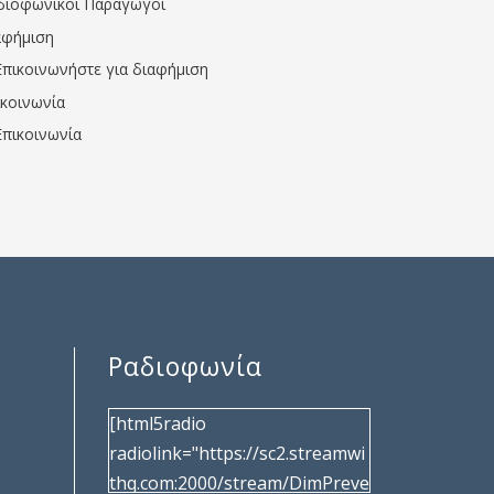
διοφωνικοί Παραγωγοί
αφήμιση
Επικοινωνήστε για διαφήμιση
ικοινωνία
Επικοινωνία
Ραδιοφωνία
[html5radio
radiolink="https://sc2.streamwi
thq.com:2000/stream/DimPreve