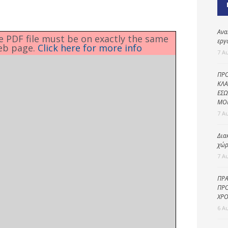
Καθαριότητα και
περιβάλλον
Δημοτική
Ανα
he PDF file must be on exactly the same
αστυνομία
εργ
eb page.
Click here for more info
7 Α
Γραφείο εσόδων
ΠΡΟ
Παιδικοί σταθμοί
ΚΛΑ
ΕΣΩ
Πολιτική
ΜΟ
προστασία
7 Α
Δια
χώρ
7 Α
ΠΡΑ
ΠΡΟ
ΧΡΟ
6 Α