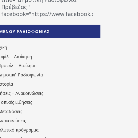
Πρέβεζας "
facebook="https://www.facebook.com/%CE%9
%CE%A1%CE%B1%CE%B4%CE%B9%CE%BF%CF%86
%CE%A0%CF%81%CE%AD%CE%B2%CE%B5%CE%B6%
ΜΕΝΟΥ ΡΑΔΙΟΦΩΝΙΑΣ
1531194763766854/" artist="" ]
χική
οφίλ – Διοίκηση
Προφίλ – Διοίκηση
Δημοτική Ραδιοφωνία
Ιστορία
δήσεις – Ανακοινώσεις
Τοπικές Ειδήσεις
Μεταδόσεις
Ανακοινώσεις
αλυτικό πρόγραμμα