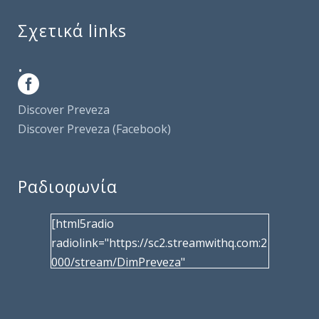
Σχετικά links
.
Discover Preveza
Discover Preveza (Facebook)
Ραδιοφωνία
[html5radio
radiolink="https://sc2.streamwithq.com:2
000/stream/DimPreveza"
radiotype="shoutcast2" bcolor="40566d"
frameborder="0" image="/wp-