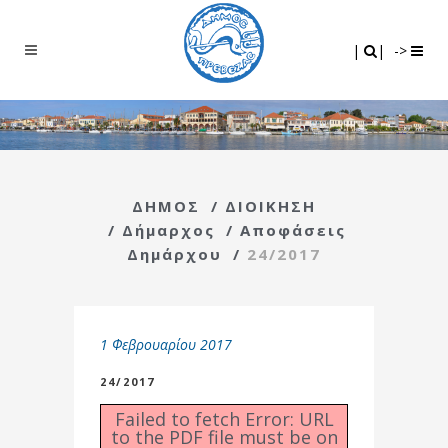
Search
|
|
|
|
->
ΔΗΜΟΣ
/
ΔΙΟΙΚΗΣΗ
/
Δήμαρχος
/
Αποφάσεις
Δημάρχου
/
24/2017
1 Φεβρουαρίου 2017
24/2017
Failed to fetch Error: URL
to the PDF file must be on