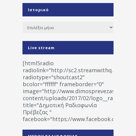
Ιστορικό
Ιστορικό
Live stream
[html5radio
radiolink="http://sc2.streamwithq.com:802
radiotype="shoutcast2"
bcolor="ffffff" frameborder="0"
image="http://www.dimosprevezas.gr/wp-
content/uploads/2017/02/logo__radiofonias
title="Δημοτική Ραδιοφωνία
Πρέβεζας "
facebook="https://www.facebook.co
%CE%A1%CE%B1%CE%B4%CE%B9%CE%BF%
%CE%A0%CF%81%CE%AD%CE%B2%CE%B5%