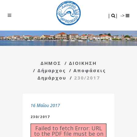
Search
|
|
|
|
->
ΔΗΜΟΣ
/
ΔΙΟΙΚΗΣΗ
/
Δήμαρχος
/
Αποφάσεις
Δημάρχου
/
230/2017
16 Μαΐου 2017
230/2017
Failed to fetch Error: URL
to the PDF file must be on