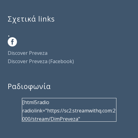
Σχετικά links
.
Discover Preveza
Discover Preveza (Facebook)
Ραδιοφωνία
[html5radio
radiolink="https://sc2.streamwithq.com:2
000/stream/DimPreveza"
radiotype="shoutcast2" bcolor="40566d"
frameborder="0" image="/wp-