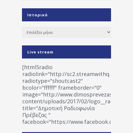
Ιστορικό
Ιστορικό
Live stream
[html5radio
radiolink="http://sc2.streamwithq.com:802
radiotype="shoutcast2"
bcolor="ffffff" frameborder="0"
image="http://www.dimosprevezas.gr/wp-
content/uploads/2017/02/logo__radiofonias
title="Δημοτική Ραδιοφωνία
Πρέβεζας "
facebook="https://www.facebook.co
%CE%A1%CE%B1%CE%B4%CE%B9%CE%BF%