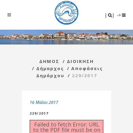
Search
|
|
|
|
->
ΔΗΜΟΣ
/
ΔΙΟΙΚΗΣΗ
/
Δήμαρχος
/
Αποφάσεις
Δημάρχου
/
229/2017
16 Μαΐου 2017
229/2017
Failed to fetch Error: URL
to the PDF file must be on