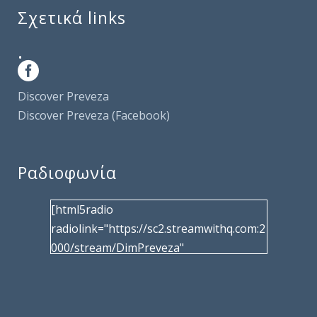
Σχετικά links
.
Discover Preveza
Discover Preveza (Facebook)
Ραδιοφωνία
[html5radio
radiolink="https://sc2.streamwithq.com:2
000/stream/DimPreveza"
radiotype="shoutcast2" bcolor="40566d"
frameborder="0" image="/wp-
content/uploads/2017/02/logo__radiofo