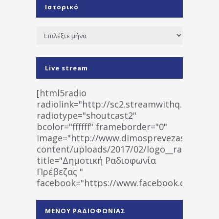
Ιστορικό
Ιστορικό
Live stream
[html5radio
radiolink="http://sc2.streamwithq.com:802
radiotype="shoutcast2"
bcolor="ffffff" frameborder="0"
image="http://www.dimosprevezas.gr/wp-
content/uploads/2017/02/logo__radiofonias
title="Δημοτική Ραδιοφωνία
Πρέβεζας "
facebook="https://www.facebook.co
%CE%A1%CE%B1%CE%B4%CE%B9%CE%BF%
%CE%A0%CF%81%CE%AD%CE%B2%CE%B5%
ΜΕΝΟΥ ΡΑΔΙΟΦΩΝΙΑΣ
1531194763766854/" artist="" ]