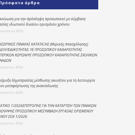
Πρόσφατα άρθρα
Κοινωνικό
παντοπωλείο
κοίνωση για την πρόσληψη προσωπικού με σύμβαση
ασίας ιδιωτικού δικαίου ορισμένου χρόνου
Kοινωνικό
φαρμακείο
υγούστου 2026
Πρόγραμμα
ΣΩΡΙΝΟΣ ΠΙΝΑΚΑΣ ΚΑΤΑΤΑΞΗΣ (Μερικής Απασχόλησης)
“Βοήθεια στο σπίτι”
ΔΟΥ/ΕΙΔΙΚΟΤΗΤΑΣ: ΥΕ ΠΡΟΣΩΠΙΚΟΥ ΚΑΘΑΡΙΟΤΗΤΑΣ
ΤΕΡΙΚΩΝ ΧΩΡΩΝ/ΥΕ ΠΡΟΣΩΠΙΚΟΥ ΚΑΘΑΡΙΟΤΗΤΑΣ ΣΧΟΛΙΚΩΝ
Κέντρο Ημερήσιας
ΝΑΔΩΝ
Φροντίδας
υγούστου 2026
Ηλικιωμένων
(Κ.Η.Φ.Η.) Πρέβεζας
κήρυξη δημοπρασίας μίσθωσης ακινήτου για τη λειτουργία
ου μεταφόρτωσης της ανακύκλωσης
υγούστου 2026
ΚΤΙΚΟ 1/2026ΕΠΙΤΡΟΠΗΣ ΓΙΑ ΤΗΝ ΚΑΤΑΡΤΙΣΗ ΤΩΝ ΠΙΝΑΚΩΝ
ΣΛΗΨΗΣ ΠΡΟΣΩΠΙΚΟΥ ΜΕΣΥΜΒΑΣΗ ΕΡΓΑΣΙΑΣ ΟΡΙΣΜΕΝΟΥ
ΝΟΥ ΣΟΧ 1/2026
υγούστου 2026