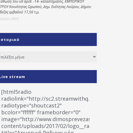
ίσθωση του υπ΄ αριθ. -14- καταστήματος, ΕΜΠΟΡΙΚΟΥ
ΤΡΟΥ Κοινότητας Ωρωπού, Δημ. Ενότητας Λούρου, Δήμου
βεζας εμβαδού 17,50 τ.μ.
Ιουλίου 2026
Ιστορικό
τορικό
Live stream
[html5radio
radiolink="http://sc2.streamwithq.com:8028/stream
radiotype="shoutcast2"
bcolor="ffffff" frameborder="0"
image="http://www.dimosprevezas.gr/wp-
content/uploads/2017/02/logo__radiofonias.jpg"
title="Δημοτική Ραδιοφωνία