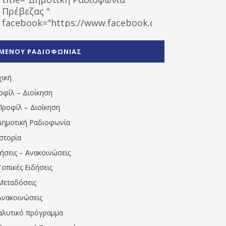
Πρέβεζας "
facebook="https://www.facebook.com/%CE%9
%CE%A1%CE%B1%CE%B4%CE%B9%CE%BF%CF%86
%CE%A0%CF%81%CE%AD%CE%B2%CE%B5%CE%B6%
ΜΕΝΟΥ ΡΑΔΙΟΦΩΝΙΑΣ
1531194763766854/" artist="" ]
χική
οφίλ – Διοίκηση
Προφίλ – Διοίκηση
Δημοτική Ραδιοφωνία
Ιστορία
δήσεις – Ανακοινώσεις
Τοπικές Ειδήσεις
Μεταδόσεις
Ανακοινώσεις
αλυτικό πρόγραμμα