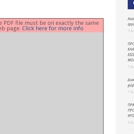
Καθαριότητα και
περιβάλλον
Δημοτική
Ανα
he PDF file must be on exactly the same
αστυνομία
εργ
eb page.
Click here for more info
7 Α
Γραφείο εσόδων
ΠΡΟ
Παιδικοί σταθμοί
ΚΛΑ
ΕΣΩ
Πολιτική
ΜΟ
προστασία
7 Α
Δια
χώρ
7 Α
ΠΡΑ
ΠΡΟ
ΧΡΟ
6 Α