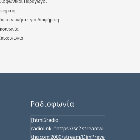
διοφωνικοί Παραγωγοί
αφήμιση
Επικοινωνήστε για διαφήμιση
ικοινωνία
Επικοινωνία
Ραδιοφωνία
[html5radio
radiolink="https://sc2.streamwi
thq.com:2000/stream/DimPreve