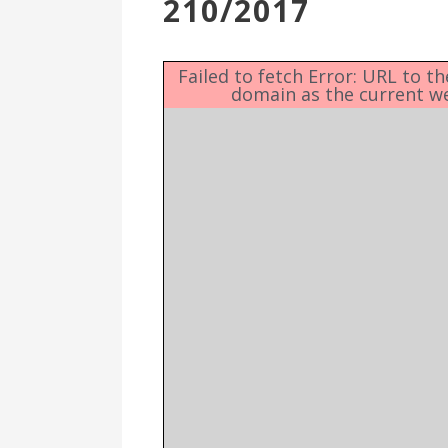
210/2017
Επιτροπή
Δημοτικές
Ενότητες
Failed to fetch Error: URL to t
domain as the current w
Αθλητικές
Υποδομές
Αθλητικές
Εκδηλώσεις