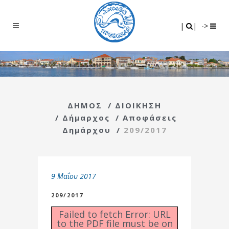
Search
|
|
|
|
->
ΔΗΜΟΣ
/
ΔΙΟΙΚΗΣΗ
/
Δήμαρχος
/
Αποφάσεις
Δημάρχου
/
209/2017
9 Μαΐου 2017
209/2017
Failed to fetch Error: URL
to the PDF file must be on