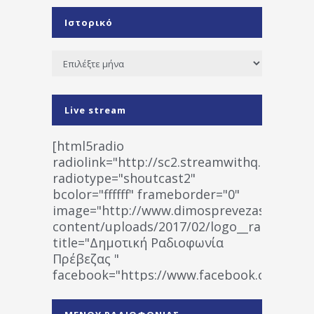
Ιστορικό
Ιστορικό
Live stream
[html5radio
radiolink="http://sc2.streamwithq.com:802
radiotype="shoutcast2"
bcolor="ffffff" frameborder="0"
image="http://www.dimosprevezas.gr/wp-
content/uploads/2017/02/logo__radiofonias
title="Δημοτική Ραδιοφωνία
Πρέβεζας "
facebook="https://www.facebook.co
%CE%A1%CE%B1%CE%B4%CE%B9%CE%BF%
%CE%A0%CF%81%CE%AD%CE%B2%CE%B5%