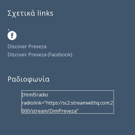
Σχετικά links
.
Discover Preveza
Discover Preveza (Facebook)
Ραδιοφωνία
[html5radio
radiolink="https://sc2.streamwithq.com:2
000/stream/DimPreveza"
radiotype="shoutcast2" bcolor="40566d"
frameborder="0" image="/wp-