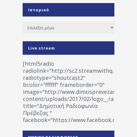
Ιστορικό
Ιστορικό
Live stream
[html5radio
radiolink="http://sc2.streamwithq.com:802
radiotype="shoutcast2"
bcolor="ffffff" frameborder="0"
image="http://www.dimosprevezas.gr/wp-
content/uploads/2017/02/logo__radiofonias
title="Δημοτική Ραδιοφωνία
Πρέβεζας "
facebook="https://www.facebook.co
%CE%A1%CE%B1%CE%B4%CE%B9%CE%BF%
%CE%A0%CF%81%CE%AD%CE%B2%CE%B5%