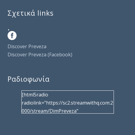
Σχετικά links
.
Discover Preveza
Discover Preveza (Facebook)
Ραδιοφωνία
[html5radio
radiolink="https://sc2.streamwithq.com:2
000/stream/DimPreveza"
radiotype="shoutcast2" bcolor="40566d"
frameborder="0" image="/wp-