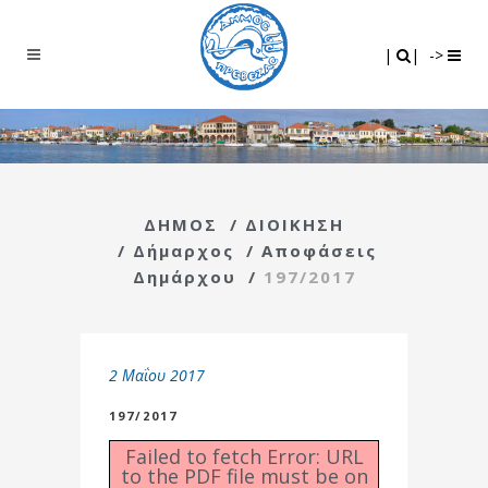
Search
|
|
|
|
->
ΔΗΜΟΣ
/
ΔΙΟΙΚΗΣΗ
/
Δήμαρχος
/
Αποφάσεις
Δημάρχου
/
197/2017
2 Μαΐου 2017
197/2017
Failed to fetch Error: URL
to the PDF file must be on