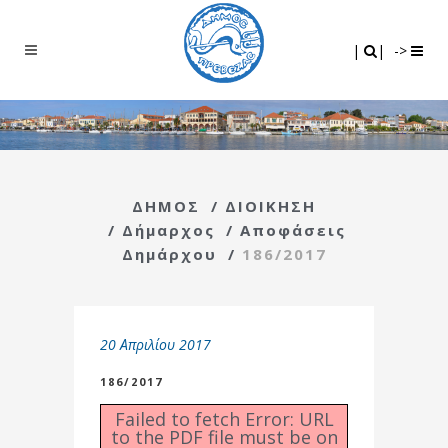
Search
|
|
|
|
->
ΔΗΜΟΣ
/
ΔΙΟΙΚΗΣΗ
/
Δήμαρχος
/
Αποφάσεις
Δημάρχου
/
186/2017
20 Απριλίου 2017
186/2017
Failed to fetch Error: URL
to the PDF file must be on