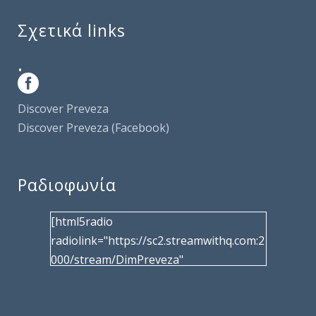
Σχετικά links
.
Discover Preveza
Discover Preveza (Facebook)
Ραδιοφωνία
[html5radio
radiolink="https://sc2.streamwithq.com:2
000/stream/DimPreveza"
radiotype="shoutcast2" bcolor="40566d"
frameborder="0" image="/wp-