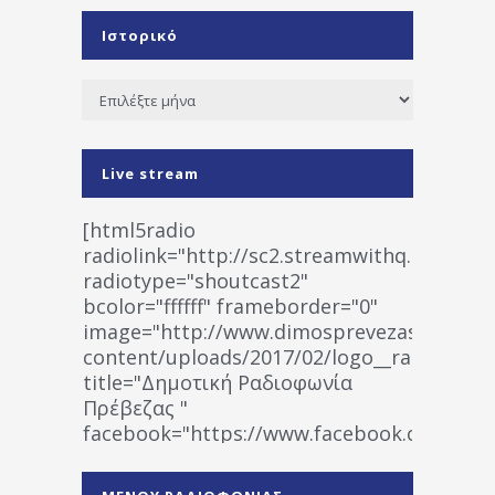
Ιστορικό
Ιστορικό
Live stream
[html5radio
radiolink="http://sc2.streamwithq.com:802
radiotype="shoutcast2"
bcolor="ffffff" frameborder="0"
image="http://www.dimosprevezas.gr/wp-
content/uploads/2017/02/logo__radiofonias
title="Δημοτική Ραδιοφωνία
Πρέβεζας "
facebook="https://www.facebook.co
%CE%A1%CE%B1%CE%B4%CE%B9%CE%BF%
%CE%A0%CF%81%CE%AD%CE%B2%CE%B5%