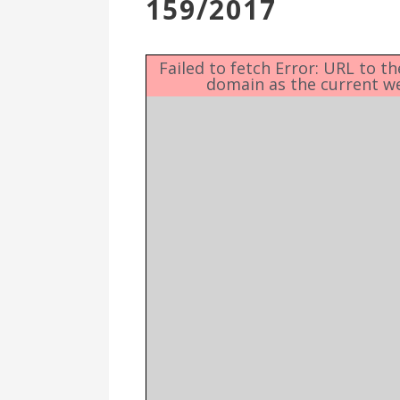
159/2017
Επιτροπή
Δημοτικές
Ενότητες
Failed to fetch Error: URL to t
domain as the current w
Αθλητικές
Υποδομές
Αθλητικές
Εκδηλώσεις