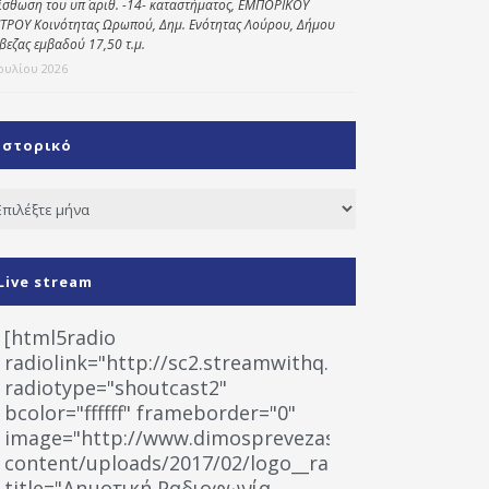
ίσθωση του υπ΄ αριθ. -14- καταστήματος, ΕΜΠΟΡΙΚΟΥ
ΤΡΟΥ Κοινότητας Ωρωπού, Δημ. Ενότητας Λούρου, Δήμου
βεζας εμβαδού 17,50 τ.μ.
Ιουλίου 2026
Ιστορικό
τορικό
Live stream
[html5radio
radiolink="http://sc2.streamwithq.com:8028/stream
radiotype="shoutcast2"
bcolor="ffffff" frameborder="0"
image="http://www.dimosprevezas.gr/wp-
content/uploads/2017/02/logo__radiofonias.jpg"
title="Δημοτική Ραδιοφωνία