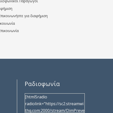
διοφωνικοί Παραγωγοί
αφήμιση
Επικοινωνήστε για διαφήμιση
ικοινωνία
Επικοινωνία
Ραδιοφωνία
[html5radio
radiolink="https://sc2.streamwi
thq.com:2000/stream/DimPreve