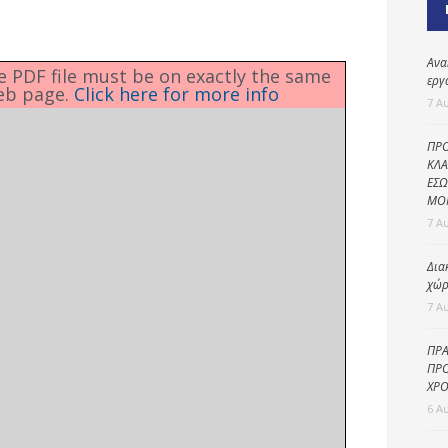
Καθαριότητα και
περιβάλλον
Δημοτική
Ανα
he PDF file must be on exactly the same
αστυνομία
εργ
eb page.
Click here for more info
7 Α
Γραφείο εσόδων
ΠΡΟ
Παιδικοί σταθμοί
ΚΛΑ
ΕΣΩ
Πολιτική
ΜΟ
προστασία
7 Α
Δια
χώρ
7 Α
ΠΡΑ
ΠΡΟ
ΧΡΟ
6 Α