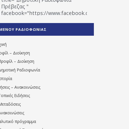
Πρέβεζας "
facebook="https://www.facebook.com/%CE%9
%CE%A1%CE%B1%CE%B4%CE%B9%CE%BF%CF%86
%CE%A0%CF%81%CE%AD%CE%B2%CE%B5%CE%B6%
ΜΕΝΟΥ ΡΑΔΙΟΦΩΝΙΑΣ
1531194763766854/" artist="" ]
χική
οφίλ – Διοίκηση
Προφίλ – Διοίκηση
Δημοτική Ραδιοφωνία
Ιστορία
δήσεις – Ανακοινώσεις
Τοπικές Ειδήσεις
Μεταδόσεις
Ανακοινώσεις
αλυτικό πρόγραμμα