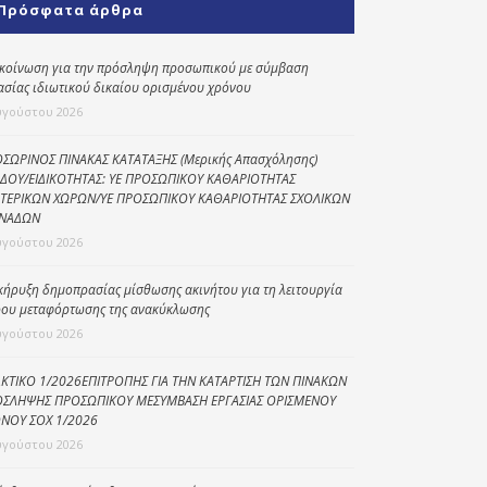
Πρόσφατα άρθρα
Κοινωνικό
παντοπωλείο
κοίνωση για την πρόσληψη προσωπικού με σύμβαση
ασίας ιδιωτικού δικαίου ορισμένου χρόνου
Kοινωνικό
φαρμακείο
υγούστου 2026
Πρόγραμμα
ΣΩΡΙΝΟΣ ΠΙΝΑΚΑΣ ΚΑΤΑΤΑΞΗΣ (Μερικής Απασχόλησης)
“Βοήθεια στο σπίτι”
ΔΟΥ/ΕΙΔΙΚΟΤΗΤΑΣ: ΥΕ ΠΡΟΣΩΠΙΚΟΥ ΚΑΘΑΡΙΟΤΗΤΑΣ
ΤΕΡΙΚΩΝ ΧΩΡΩΝ/ΥΕ ΠΡΟΣΩΠΙΚΟΥ ΚΑΘΑΡΙΟΤΗΤΑΣ ΣΧΟΛΙΚΩΝ
Κέντρο Ημερήσιας
ΝΑΔΩΝ
Φροντίδας
υγούστου 2026
Ηλικιωμένων
(Κ.Η.Φ.Η.) Πρέβεζας
κήρυξη δημοπρασίας μίσθωσης ακινήτου για τη λειτουργία
ου μεταφόρτωσης της ανακύκλωσης
υγούστου 2026
ΚΤΙΚΟ 1/2026ΕΠΙΤΡΟΠΗΣ ΓΙΑ ΤΗΝ ΚΑΤΑΡΤΙΣΗ ΤΩΝ ΠΙΝΑΚΩΝ
ΣΛΗΨΗΣ ΠΡΟΣΩΠΙΚΟΥ ΜΕΣΥΜΒΑΣΗ ΕΡΓΑΣΙΑΣ ΟΡΙΣΜΕΝΟΥ
ΝΟΥ ΣΟΧ 1/2026
υγούστου 2026