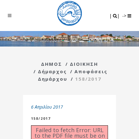
Search
|
|
|
|
->
ΔΗΜΟΣ
/
ΔΙΟΙΚΗΣΗ
/
Δήμαρχος
/
Αποφάσεις
Δημάρχου
/
158/2017
6 Απριλίου 2017
158/2017
Failed to fetch Error: URL
to the PDF file must be on