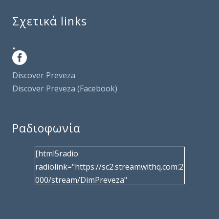
Σχετικά links
.
Discover Preveza
Discover Preveza (Facebook)
Ραδιοφωνία
[html5radio
radiolink="https://sc2.streamwithq.com:2
000/stream/DimPreveza"
radiotype="shoutcast2" bcolor="40566d"
frameborder="0" image="/wp-