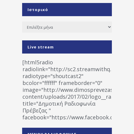
Ιστορικό
Ιστορικό
Live stream
[html5radio
radiolink="http://sc2.streamwithq.com:802
radiotype="shoutcast2"
bcolor="ffffff" frameborder="0"
image="http://www.dimosprevezas.gr/wp-
content/uploads/2017/02/logo__radiofonias
title="Δημοτική Ραδιοφωνία
Πρέβεζας "
facebook="https://www.facebook.co
%CE%A1%CE%B1%CE%B4%CE%B9%CE%BF%
%CE%A0%CF%81%CE%AD%CE%B2%CE%B5%