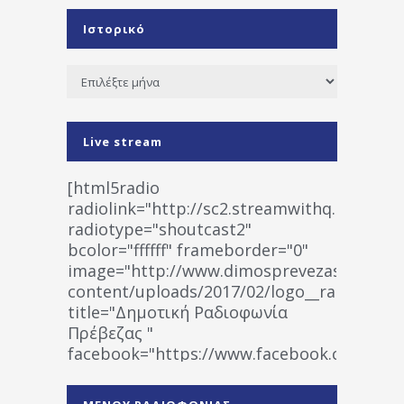
Ιστορικό
Ιστορικό
Live stream
[html5radio
radiolink="http://sc2.streamwithq.com:802
radiotype="shoutcast2"
bcolor="ffffff" frameborder="0"
image="http://www.dimosprevezas.gr/wp-
content/uploads/2017/02/logo__radiofonias
title="Δημοτική Ραδιοφωνία
Πρέβεζας "
facebook="https://www.facebook.co
%CE%A1%CE%B1%CE%B4%CE%B9%CE%BF%
%CE%A0%CF%81%CE%AD%CE%B2%CE%B5%