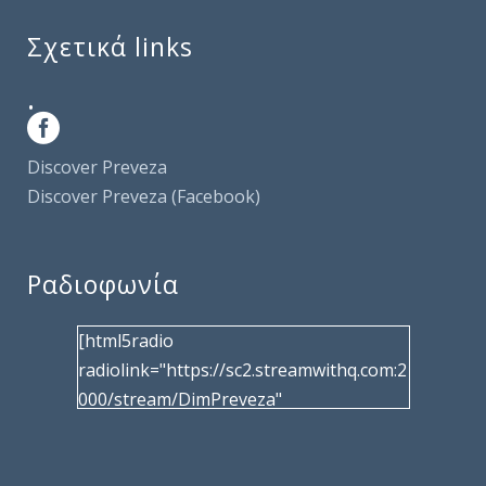
Σχετικά links
.
Discover Preveza
Discover Preveza (Facebook)
Ραδιοφωνία
[html5radio
radiolink="https://sc2.streamwithq.com:2
000/stream/DimPreveza"
radiotype="shoutcast2" bcolor="40566d"
frameborder="0" image="/wp-