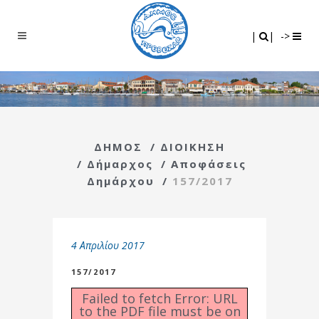
Search
|
|
|
|
->
ΔΗΜΟΣ
/
ΔΙΟΙΚΗΣΗ
/
Δήμαρχος
/
Αποφάσεις
Δημάρχου
/
157/2017
4 Απριλίου 2017
157/2017
Failed to fetch Error: URL
to the PDF file must be on