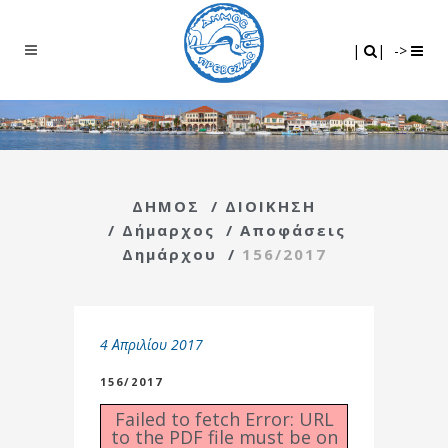
Search
|
|
|
|
->
ΔΗΜΟΣ
/
ΔΙΟΙΚΗΣΗ
/
Δήμαρχος
/
Αποφάσεις
Δημάρχου
/
156/2017
4 Απριλίου 2017
156/2017
Failed to fetch Error: URL
to the PDF file must be on