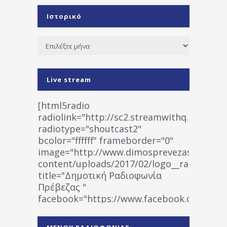
Ιστορικό
Ιστορικό
Live stream
[html5radio
radiolink="http://sc2.streamwithq.com:802
radiotype="shoutcast2"
bcolor="ffffff" frameborder="0"
image="http://www.dimosprevezas.gr/wp-
content/uploads/2017/02/logo__radiofonias
title="Δημοτική Ραδιοφωνία
Πρέβεζας "
facebook="https://www.facebook.co
%CE%A1%CE%B1%CE%B4%CE%B9%CE%BF%
%CE%A0%CF%81%CE%AD%CE%B2%CE%B5%