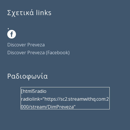
Σχετικά links
.
Discover Preveza
Discover Preveza (Facebook)
Ραδιοφωνία
[html5radio
radiolink="https://sc2.streamwithq.com:2
000/stream/DimPreveza"
radiotype="shoutcast2" bcolor="40566d"
frameborder="0" image="/wp-