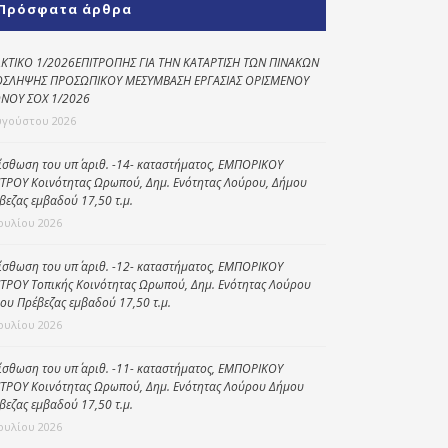
Πρόσφατα άρθρα
Κοινωνικό
παντοπωλείο
ΚΤΙΚΟ 1/2026ΕΠΙΤΡΟΠΗΣ ΓΙΑ ΤΗΝ ΚΑΤΑΡΤΙΣΗ ΤΩΝ ΠΙΝΑΚΩΝ
ΣΛΗΨΗΣ ΠΡΟΣΩΠΙΚΟΥ ΜΕΣΥΜΒΑΣΗ ΕΡΓΑΣΙΑΣ ΟΡΙΣΜΕΝΟΥ
Kοινωνικό
ΝΟΥ ΣΟΧ 1/2026
φαρμακείο
υγούστου 2026
Πρόγραμμα
“Βοήθεια στο σπίτι”
ίσθωση του υπ΄ αριθ. -14- καταστήματος, ΕΜΠΟΡΙΚΟΥ
ΤΡΟΥ Κοινότητας Ωρωπού, Δημ. Ενότητας Λούρου, Δήμου
Κέντρο Ημερήσιας
βεζας εμβαδού 17,50 τ.μ.
Φροντίδας
Ιουλίου 2026
Ηλικιωμένων
(Κ.Η.Φ.Η.) Πρέβεζας
ίσθωση του υπ΄ αριθ. -12- καταστήματος, ΕΜΠΟΡΙΚΟΥ
ΤΡΟΥ Τοπικής Κοινότητας Ωρωπού, Δημ. Ενότητας Λούρου
ου Πρέβεζας εμβαδού 17,50 τ.μ.
Ιουλίου 2026
ίσθωση του υπ΄ αριθ. -11- καταστήματος, ΕΜΠΟΡΙΚΟΥ
ΤΡΟΥ Κοινότητας Ωρωπού, Δημ. Ενότητας Λούρου Δήμου
βεζας εμβαδού 17,50 τ.μ.
Ιουλίου 2026