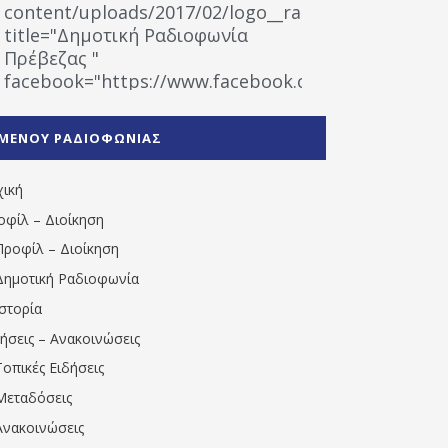
content/uploads/2017/02/logo__radiofonias.jpg"
title="Δημοτική Ραδιοφωνία
Πρέβεζας "
facebook="https://www.facebook.com/%CE%9
%CE%A1%CE%B1%CE%B4%CE%B9%CE%BF%CF%86
%CE%A0%CF%81%CE%AD%CE%B2%CE%B5%CE%B6%
ΜΕΝΟΥ ΡΑΔΙΟΦΩΝΙΑΣ
1531194763766854/" artist="" ]
χική
οφίλ – Διοίκηση
Προφίλ – Διοίκηση
Δημοτική Ραδιοφωνία
Ιστορία
δήσεις – Ανακοινώσεις
Τοπικές Ειδήσεις
Μεταδόσεις
Ανακοινώσεις