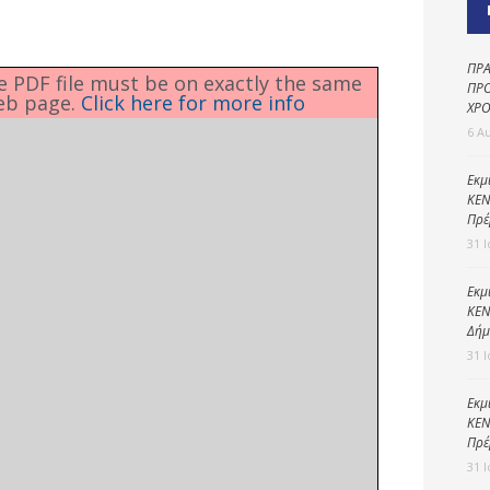
Καθαριότητα και
περιβάλλον
Δημοτική
ΠΡΑ
he PDF file must be on exactly the same
αστυνομία
ΠΡΟ
eb page.
Click here for more info
ΧΡΟ
Γραφείο εσόδων
6 Α
Παιδικοί σταθμοί
Εκμ
ΚΕΝ
Πολιτική
Πρέ
προστασία
31 
Εκμ
ΚΕΝ
Δήμ
31 
Εκμ
ΚΕΝ
Πρέ
31 