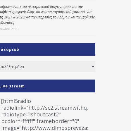
κήρυξη ανοικτού ηλεκτρονικού διαγωνισμού για την
μήθεια γραφικής ύλης και φωτοαντιγραφικού χαρτιού για
έτη 2027 & 2028 για τις υπηρεσίες του Δήμου και τις Σχολικές
 Μονάδες
Ιουλίου 2026
Ιστορικό
τορικό
Live stream
[html5radio
radiolink="http://sc2.streamwithq.com:8028/stream
radiotype="shoutcast2"
bcolor="ffffff" frameborder="0"
image="http://www.dimosprevezas.gr/wp-