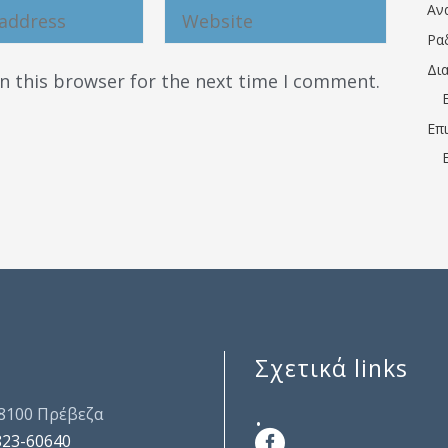
Αν
Ρα
Δι
n this browser for the next time I comment.
Επ
Σχετικά links
.
48100 Πρέβεζα
823-60640