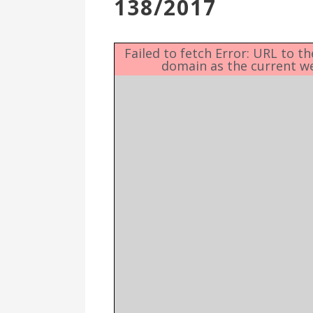
138/2017
Επιτροπή
Δημοτικές
Ενότητες
Failed to fetch Error: URL to t
domain as the current w
Αθλητικές
Υποδομές
Αθλητικές
Εκδηλώσεις