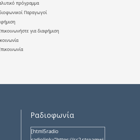
αλυτικό πρόγραμμα
διοφωνικοί Παραγωγοί
αφήμιση
Επικοινωνήστε για διαφήμιση
ικοινωνία
Επικοινωνία
Ραδιοφωνία
[html5radio
radiolink="https://sc2.streamwi