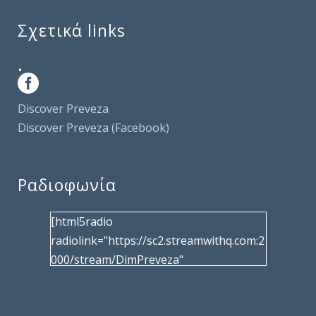
Σχετικά links
.
Discover Preveza
Discover Preveza (Facebook)
Ραδιοφωνία
[html5radio
radiolink="https://sc2.streamwithq.com:2
000/stream/DimPreveza"
radiotype="shoutcast2" bcolor="40566d"
frameborder="0" image="/wp-