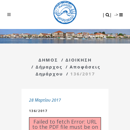
Search
|
|
|
|
->
ΔΗΜΟΣ
/
ΔΙΟΙΚΗΣΗ
/
Δήμαρχος
/
Αποφάσεις
Δημάρχου
/
136/2017
28 Μαρτίου 2017
136/2017
Failed to fetch Error: URL
to the PDF file must be on