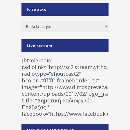
Ιστορικό
Ιστορικό
Live stream
[html5radio
radiolink="http://sc2.streamwithq.com:802
radiotype="shoutcast2"
bcolor="ffffff" frameborder="0"
image="http://www.dimosprevezas.gr/wp-
content/uploads/2017/02/logo__radiofonias
title="Δημοτική Ραδιοφωνία
Πρέβεζας "
facebook="https://www.facebook.co
%CE%A1%CE%B1%CE%B4%CE%B9%CE%BF%
%CE%A0%CF%81%CE%AD%CE%B2%CE%B5%