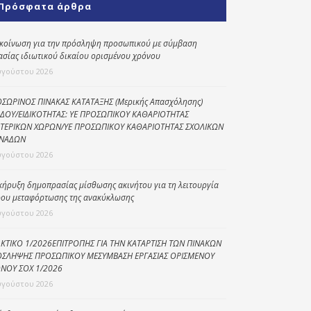
Πρόσφατα άρθρα
Κοινωνικό
παντοπωλείο
κοίνωση για την πρόσληψη προσωπικού με σύμβαση
ασίας ιδιωτικού δικαίου ορισμένου χρόνου
Kοινωνικό
φαρμακείο
υγούστου 2026
Πρόγραμμα
ΣΩΡΙΝΟΣ ΠΙΝΑΚΑΣ ΚΑΤΑΤΑΞΗΣ (Μερικής Απασχόλησης)
“Βοήθεια στο σπίτι”
ΔΟΥ/ΕΙΔΙΚΟΤΗΤΑΣ: ΥΕ ΠΡΟΣΩΠΙΚΟΥ ΚΑΘΑΡΙΟΤΗΤΑΣ
ΤΕΡΙΚΩΝ ΧΩΡΩΝ/ΥΕ ΠΡΟΣΩΠΙΚΟΥ ΚΑΘΑΡΙΟΤΗΤΑΣ ΣΧΟΛΙΚΩΝ
Κέντρο Ημερήσιας
ΝΑΔΩΝ
Φροντίδας
υγούστου 2026
Ηλικιωμένων
(Κ.Η.Φ.Η.) Πρέβεζας
κήρυξη δημοπρασίας μίσθωσης ακινήτου για τη λειτουργία
ου μεταφόρτωσης της ανακύκλωσης
υγούστου 2026
ΚΤΙΚΟ 1/2026ΕΠΙΤΡΟΠΗΣ ΓΙΑ ΤΗΝ ΚΑΤΑΡΤΙΣΗ ΤΩΝ ΠΙΝΑΚΩΝ
ΣΛΗΨΗΣ ΠΡΟΣΩΠΙΚΟΥ ΜΕΣΥΜΒΑΣΗ ΕΡΓΑΣΙΑΣ ΟΡΙΣΜΕΝΟΥ
ΝΟΥ ΣΟΧ 1/2026
υγούστου 2026