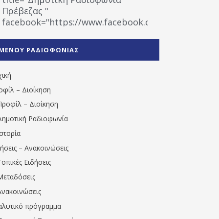
Πρέβεζας "
facebook="https://www.facebook.com/%CE%9
%CE%A1%CE%B1%CE%B4%CE%B9%CE%BF%CF%86
%CE%A0%CF%81%CE%AD%CE%B2%CE%B5%CE%B6%
ΜΕΝΟΥ ΡΑΔΙΟΦΩΝΙΑΣ
1531194763766854/" artist="" ]
χική
οφίλ – Διοίκηση
Προφίλ – Διοίκηση
Δημοτική Ραδιοφωνία
Ιστορία
δήσεις – Ανακοινώσεις
Τοπικές Ειδήσεις
Μεταδόσεις
Ανακοινώσεις
αλυτικό πρόγραμμα