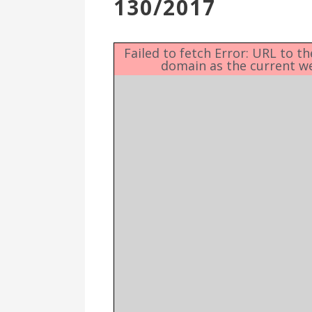
130/2017
Επιτροπή
Δημοτικές
Ενότητες
Failed to fetch Error: URL to t
domain as the current w
Αθλητικές
Υποδομές
Αθλητικές
Εκδηλώσεις