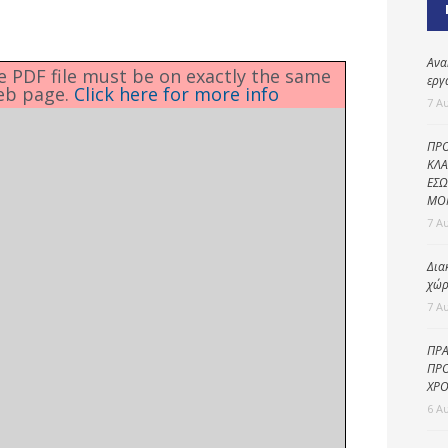
Καθαριότητα και
περιβάλλον
Δημοτική
Ανα
he PDF file must be on exactly the same
αστυνομία
εργ
eb page.
Click here for more info
7 Α
Γραφείο εσόδων
ΠΡΟ
Παιδικοί σταθμοί
ΚΛΑ
ΕΣΩ
Πολιτική
ΜΟ
προστασία
7 Α
Δια
χώρ
7 Α
ΠΡΑ
ΠΡΟ
ΧΡΟ
6 Α