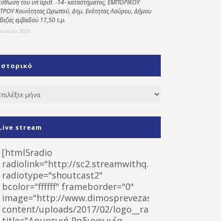
ίσθωση του υπ΄ αριθ. -14- καταστήματος, ΕΜΠΟΡΙΚΟΥ
ΤΡΟΥ Κοινότητας Ωρωπού, Δημ. Ενότητας Λούρου, Δήμου
βεζας εμβαδού 17,50 τ.μ.
Ιουλίου 2026
Ιστορικό
τορικό
Live stream
[html5radio
radiolink="http://sc2.streamwithq.com:8028/stream
radiotype="shoutcast2"
bcolor="ffffff" frameborder="0"
image="http://www.dimosprevezas.gr/wp-
content/uploads/2017/02/logo__radiofonias.jpg"
title="Δημοτική Ραδιοφωνία