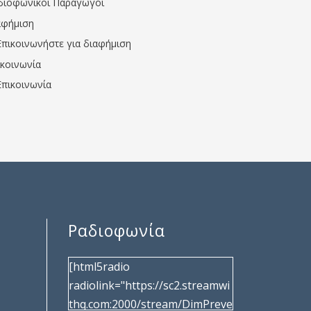
διοφωνικοί Παραγωγοί
αφήμιση
Επικοινωνήστε για διαφήμιση
ικοινωνία
Επικοινωνία
Ραδιοφωνία
[html5radio
radiolink="https://sc2.streamwi
thq.com:2000/stream/DimPreve