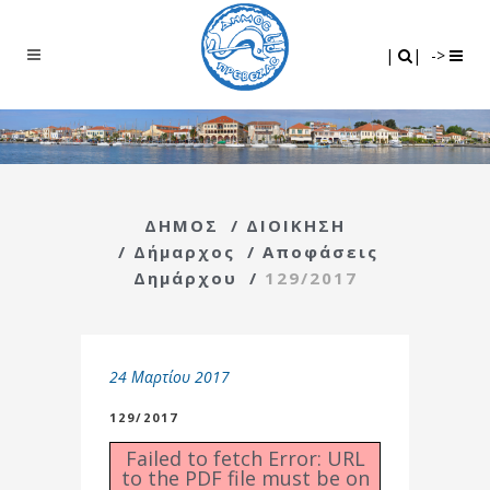
Search
|
|
|
|
->
ΔΗΜΟΣ
/
ΔΙΟΙΚΗΣΗ
/
Δήμαρχος
/
Αποφάσεις
Δημάρχου
/
129/2017
24 Μαρτίου 2017
129/2017
Failed to fetch Error: URL
to the PDF file must be on