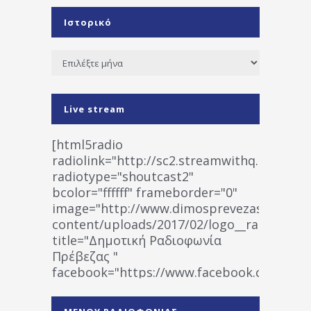
Ιστορικό
Ιστορικό
Live stream
[html5radio
radiolink="http://sc2.streamwithq.com:802
radiotype="shoutcast2"
bcolor="ffffff" frameborder="0"
image="http://www.dimosprevezas.gr/wp-
content/uploads/2017/02/logo__radiofonias
title="Δημοτική Ραδιοφωνία
Πρέβεζας "
facebook="https://www.facebook.co
%CE%A1%CE%B1%CE%B4%CE%B9%CE%BF%
%CE%A0%CF%81%CE%AD%CE%B2%CE%B5%