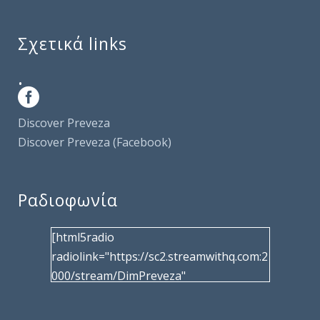
Σχετικά links
.
Discover Preveza
Discover Preveza (Facebook)
Ραδιοφωνία
[html5radio
radiolink="https://sc2.streamwithq.com:2
000/stream/DimPreveza"
radiotype="shoutcast2" bcolor="40566d"
frameborder="0" image="/wp-