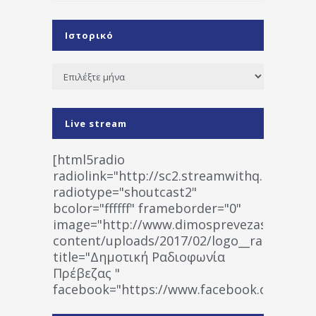
Ιστορικό
Ιστορικό
Live stream
[html5radio
radiolink="http://sc2.streamwithq.com:802
radiotype="shoutcast2"
bcolor="ffffff" frameborder="0"
image="http://www.dimosprevezas.gr/wp-
content/uploads/2017/02/logo__radiofonias
title="Δημοτική Ραδιοφωνία
Πρέβεζας "
facebook="https://www.facebook.co
%CE%A1%CE%B1%CE%B4%CE%B9%CE%BF%