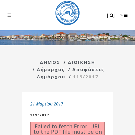
Search
|
|
|
|
->
ΔΗΜΟΣ
/
ΔΙΟΙΚΗΣΗ
/
Δήμαρχος
/
Αποφάσεις
Δημάρχου
/
119/2017
21 Μαρτίου 2017
119/2017
Failed to fetch Error: URL
to the PDF file must be on