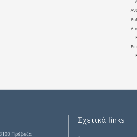
Αν
Ρα
Δι
Επ
Σχετικά links
.
48100 Πρέβεζα