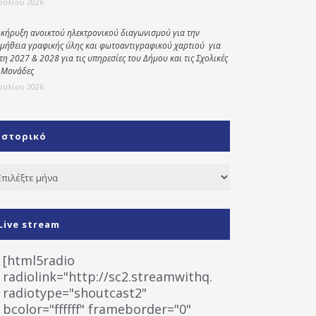
Ιουλίου 2026
κήρυξη ανοικτού ηλεκτρονικού διαγωνισμού για την
μήθεια γραφικής ύλης και φωτοαντιγραφικού χαρτιού για
έτη 2027 & 2028 για τις υπηρεσίες του Δήμου και τις Σχολικές
 Μονάδες
Ιουλίου 2026
Ιστορικό
τορικό
Live stream
[html5radio
radiolink="http://sc2.streamwithq.com:8028/stream
radiotype="shoutcast2"
bcolor="ffffff" frameborder="0"