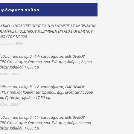
Κοινωνικό
Πρόσφατα άρθρα
παντοπωλείο
Kοινωνικό
ΚΤΙΚΟ 1/2026ΕΠΙΤΡΟΠΗΣ ΓΙΑ ΤΗΝ ΚΑΤΑΡΤΙΣΗ ΤΩΝ ΠΙΝΑΚΩΝ
φαρμακείο
ΣΛΗΨΗΣ ΠΡΟΣΩΠΙΚΟΥ ΜΕΣΥΜΒΑΣΗ ΕΡΓΑΣΙΑΣ ΟΡΙΣΜΕΝΟΥ
ΝΟΥ ΣΟΧ 1/2026
Πρόγραμμα
υγούστου 2026
“Βοήθεια στο σπίτι”
ίσθωση του υπ΄ αριθ. -14- καταστήματος, ΕΜΠΟΡΙΚΟΥ
Κέντρο Ημερήσιας
ΤΡΟΥ Κοινότητας Ωρωπού, Δημ. Ενότητας Λούρου, Δήμου
Φροντίδας
βεζας εμβαδού 17,50 τ.μ.
Ηλικιωμένων
Ιουλίου 2026
(Κ.Η.Φ.Η.) Πρέβεζας
ίσθωση του υπ΄ αριθ. -12- καταστήματος, ΕΜΠΟΡΙΚΟΥ
ΤΡΟΥ Τοπικής Κοινότητας Ωρωπού, Δημ. Ενότητας Λούρου
ου Πρέβεζας εμβαδού 17,50 τ.μ.
Ιουλίου 2026
ίσθωση του υπ΄ αριθ. -11- καταστήματος, ΕΜΠΟΡΙΚΟΥ
ΤΡΟΥ Κοινότητας Ωρωπού, Δημ. Ενότητας Λούρου Δήμου
βεζας εμβαδού 17,50 τ.μ.