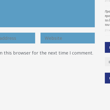
31 
Προ
προ
ύ
τα 
ζας
του
21 
ίου
n this browser for the next time I comment.
Ισ