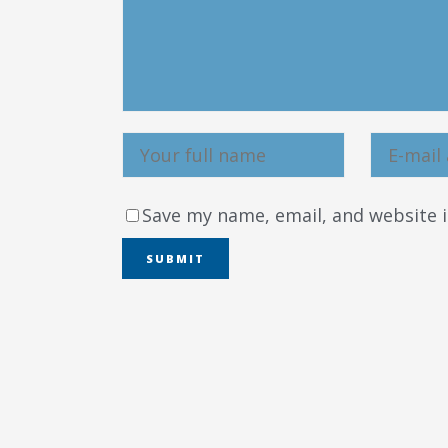
Δημοτική
Βιβλιοθήκη
Δίκτυο
Εθελοντισμο
Δήμου Πρέβε
Κέντρο δια β
Μάθησης
Save my name, email, and website i