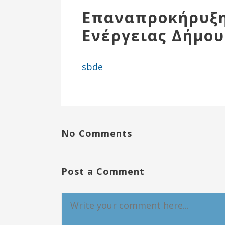
Επιτροπή
Επαναπροκήρυξη
Δημοτικές
Ενέργειας Δήμου
Ενότητες
sbde
No Comments
Αθλητικές
Post a Comment
Υποδομές
Αθλητικές
Εκδηλώσεις