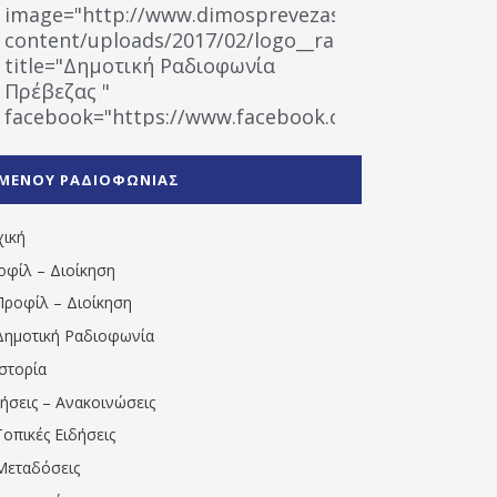
image="http://www.dimosprevezas.gr/wp-
content/uploads/2017/02/logo__radiofonias.jpg"
title="Δημοτική Ραδιοφωνία
Πρέβεζας "
facebook="https://www.facebook.com/%CE%9
%CE%A1%CE%B1%CE%B4%CE%B9%CE%BF%CF%86
%CE%A0%CF%81%CE%AD%CE%B2%CE%B5%CE%B6%
ΜΕΝΟΥ ΡΑΔΙΟΦΩΝΙΑΣ
1531194763766854/" artist="" ]
χική
οφίλ – Διοίκηση
Προφίλ – Διοίκηση
Δημοτική Ραδιοφωνία
Ιστορία
δήσεις – Ανακοινώσεις
Τοπικές Ειδήσεις
Μεταδόσεις