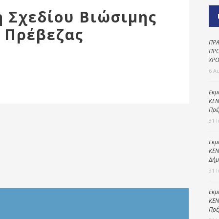
Καθαριότητα και
 Σχεδίου Βιώσιμης
περιβάλλον
 Πρέβεζας
Δημοτική
αστυνομία
ΠΡΑ
ΠΡΟ
Γραφείο εσόδων
ΧΡΟ
6 Α
Παιδικοί σταθμοί
Πολιτική
Εκμ
ΚΕΝ
προστασία
Πρέ
31 
Εκμ
ΚΕΝ
Δήμ
31 
Εκμ
ΚΕΝ
Πρέ