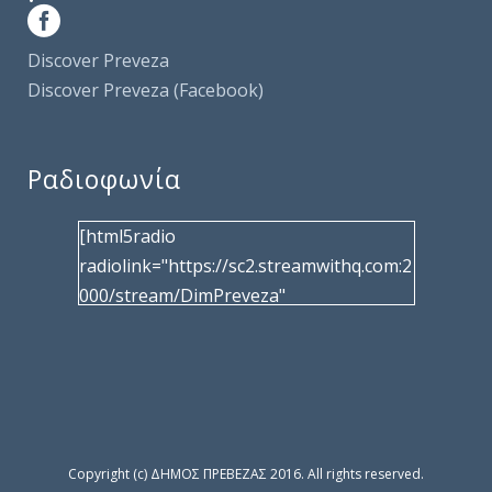
Discover Preveza
Discover Preveza (Facebook)
Ραδιοφωνία
[html5radio
radiolink="https://sc2.streamwithq.com:2
000/stream/DimPreveza"
radiotype="shoutcast2" bcolor="40566d"
frameborder="0" image="/wp-
content/uploads/2017/02/logo__radiofo
nias.jpg" title="Δημοτική Ραδιοφωνία
Πρέβεζας"
facebook="https://www.facebook.com/%
Copyright (c) ΔΗΜΟΣ ΠΡΕΒΕΖΑΣ 2016. All rights reserved.