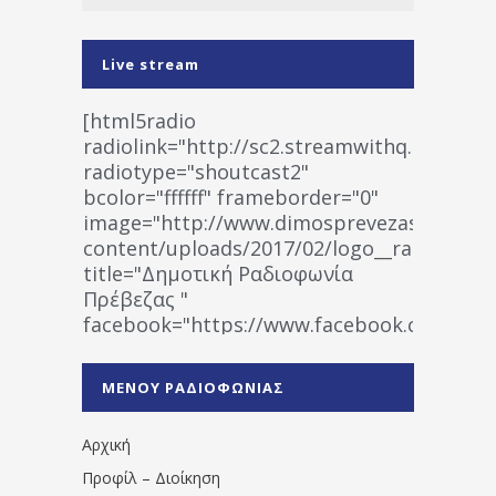
Live stream
[html5radio
radiolink="http://sc2.streamwithq.com:802
radiotype="shoutcast2"
bcolor="ffffff" frameborder="0"
image="http://www.dimosprevezas.gr/wp-
content/uploads/2017/02/logo__radiofonias
title="Δημοτική Ραδιοφωνία
Πρέβεζας "
facebook="https://www.facebook.co
%CE%A1%CE%B1%CE%B4%CE%B9%CE%BF%
%CE%A0%CF%81%CE%AD%CE%B2%CE%B5%
ΜΕΝΟΥ ΡΑΔΙΟΦΩΝΙΑΣ
1531194763766854/" artist="" ]
Αρχική
Προφίλ – Διοίκηση