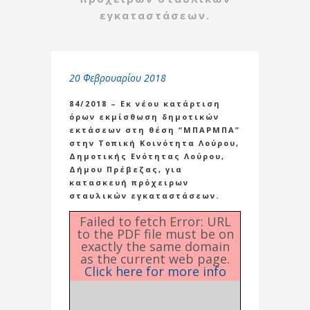
εγκαταστάσεων.
20 Φεβρουαρίου 2018
84/2018 – Εκ νέου κατάρτιση
όρων εκμίσθωση δημοτικών
εκτάσεων στη θέση “ΜΠΑΡΜΠΑ”
στην Τοπική Κοινότητα Λούρου,
Δημοτικής Ενότητας Λούρου,
Δήμου Πρέβεζας, για
κατασκευή πρόχειρων
σταυλικών εγκαταστάσεων.
Failed to fetch Error: URL
to the PDF file must be on
exactly the same domain
as the current web page.
Click here for more info