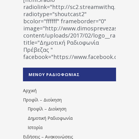
radiolink="http://sc2.streamwithq.com:802
radiotype="shoutcast2"
bcolor="ffffff" frameborder="0"
image="http://www.dimosprevezas.gr/wp-
content/uploads/2017/02/logo__radiofonias
title="Δημοτική Ραδιοφωνία
Πρέβεζας "
facebook="https://www.facebook.co
%CE%A1%CE%B1%CE%B4%CE%B9%CE%BF%
%CE%A0%CF%81%CE%AD%CE%B2%CE%B5%
ΜΕΝΟΥ ΡΑΔΙΟΦΩΝΙΑΣ
1531194763766854/" artist="" ]
Αρχική
Προφίλ – Διοίκηση
Προφίλ – Διοίκηση
Δημοτική Ραδιοφωνία
Ιστορία
Ειδήσεις – Ανακοινώσεις