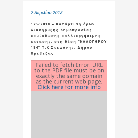
2 Απριλίου 2018
175/2018 – Κατάρτιση όρων
διακήρυξης δημοπρασίας
εκμίσθωσης καλλιεργήσιμης
έκτασης, στη θέση “ΚΑΛΟΓΗΡΟΥ
184” Τ.Κ Στεφάνης, Δήμου
Πρέβεζας
Failed to fetch Error: URL
to the PDF file must be on
exactly the same domain
as the current web page.
Click here for more info