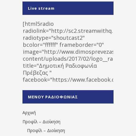
Live stream
[html5radio
radiolink="http://sc2.streamwithq.com:802
radiotype="shoutcast2"
bcolor="ffffff" frameborder="0"
image="http://www.dimosprevezas.gr/wp-
content/uploads/2017/02/logo__radiofonias
title="Δημοτική Ραδιοφωνία
Πρέβεζας "
facebook="https://www.facebook.co
%CE%A1%CE%B1%CE%B4%CE%B9%CE%BF%
%CE%A0%CF%81%CE%AD%CE%B2%CE%B5%
ΜΕΝΟΥ ΡΑΔΙΟΦΩΝΙΑΣ
1531194763766854/" artist="" ]
Αρχική
Προφίλ – Διοίκηση
Προφίλ – Διοίκηση