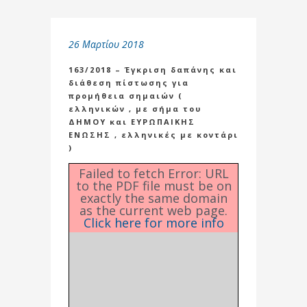
26 Μαρτίου 2018
163/2018 – Έγκριση δαπάνης και
διάθεση πίστωσης για
προμήθεια σημαιών (
ελληνικών , με σήμα του
ΔΗΜΟΥ και ΕΥΡΩΠΑΙΚΗΣ
ΕΝΩΣΗΣ , ελληνικές με κοντάρι
)
Failed to fetch Error: URL
to the PDF file must be on
exactly the same domain
as the current web page.
Click here for more info